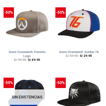
-50%
-50%
Gorro Overwatch: Frenetic
Gorro Overwatch: Soldier 76
S/
59.90
S/
29.95
Logo
S/
99.90
S/
49.95
-50%
-50%
SIN EXISTENCIAS