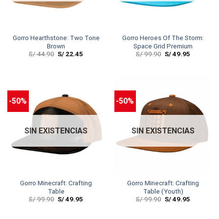
Gorro Hearthstone: Two Tone
Gorro Heroes Of The Storm:
Brown
Space Grid Premium
S/
44.90
S/
22.45
S/
99.90
S/
49.95
-50%
-50%
SIN EXISTENCIAS
SIN EXISTENCIAS
Gorro Minecraft: Crafting
Gorro Minecraft: Crafting
Table
Table (Youth)
S/
99.90
S/
49.95
S/
99.90
S/
49.95