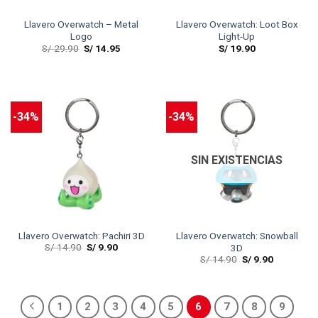
Llavero Overwatch – Metal
Llavero Overwatch: Loot Box
Logo
Light-Up
S/
29.90
S/
14.95
S/
19.90
-34%
-34%
SIN EXISTENCIAS
Llavero Overwatch: Pachiri 3D
Llavero Overwatch: Snowball
S/
14.90
S/
9.90
3D
S/
14.90
S/
9.90
1
2
3
4
5
6
7
8
9