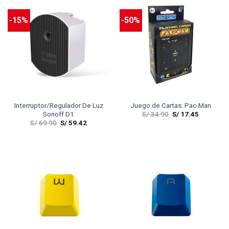
-15%
-50%
Interruptor/Regulador De Luz
Juego de Cartas: Pac-Man
S/
34.90
S/
17.45
Sonoff D1
S/
69.90
S/
59.42