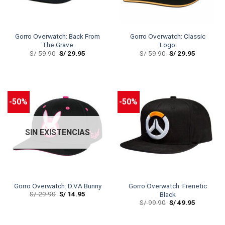
Gorro Overwatch: Back From
Gorro Overwatch: Classic
The Grave
Logo
S/
59.90
S/
29.95
S/
59.90
S/
29.95
-50%
-50%
SIN EXISTENCIAS
Gorro Overwatch: D.VA Bunny
Gorro Overwatch: Frenetic
S/
29.90
S/
14.95
Black
S/
99.90
S/
49.95