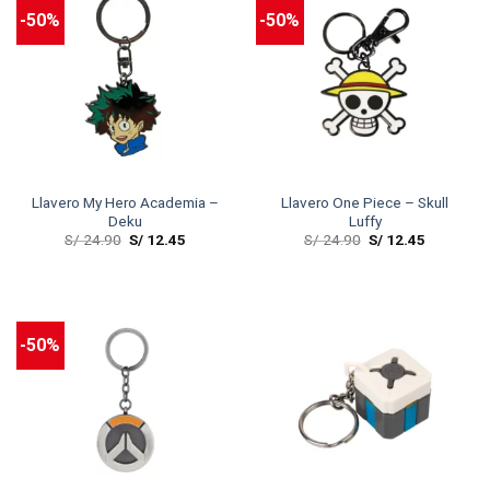
-50%
-50%
Llavero My Hero Academia –
Llavero One Piece – Skull
Deku
Luffy
S/
24.90
S/
12.45
S/
24.90
S/
12.45
-50%