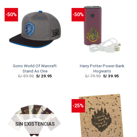
-50%
-50%
Gorro World Of Warcraft:
Harry Potter Power Bank
Stand As One
Hogwarts
S/
59.90
S/
29.95
S/
79.90
S/
39.95
-25%
SIN EXISTENCIAS