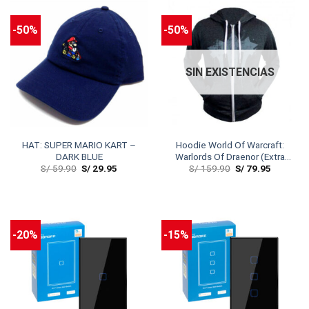
-50%
-50%
SIN EXISTENCIAS
HAT: SUPER MARIO KART –
Hoodie World Of Warcraft:
DARK BLUE
Warlords Of Draenor (Extra
S/
59.90
S/
29.95
S/
159.90
S/
79.95
Small)
-20%
-15%