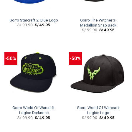
Gorro Starcraft 2: Blue Logo
Gorro The Witcher 3:
S/
99.90
S/
49.95
Medallion Snap Back
S/
99.90
S/
49.95
-50%
-50%
Gorro World Of Warcraft:
Gorro World Of Warcraft:
Legion Darkness
Legion Logo
S/
99.90
S/
49.95
S/
99.90
S/
49.95