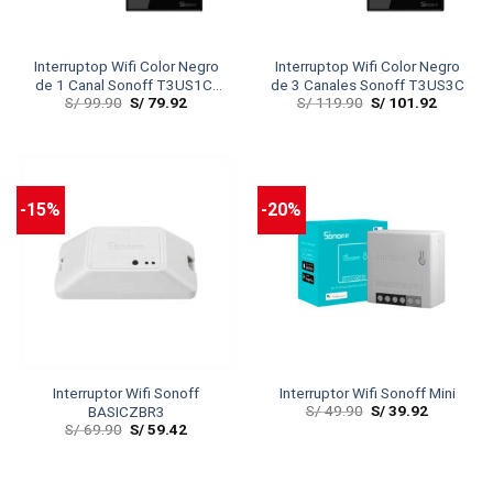
Interruptop Wifi Color Negro
Interruptop Wifi Color Negro
de 1 Canal Sonoff T3US1C-
de 3 Canales Sonoff T3US3C
S/
99.90
S/
79.92
S/
119.90
S/
101.92
TX
-15%
-20%
Interruptor Wifi Sonoff
Interruptor Wifi Sonoff Mini
S/
49.90
S/
39.92
BASICZBR3
S/
69.90
S/
59.42