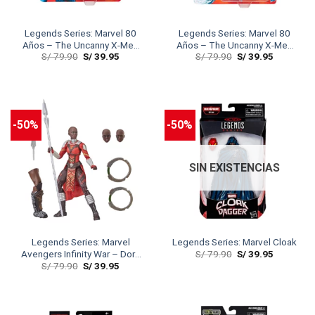
Legends Series: Marvel 80
Legends Series: Marvel 80
Años – The Uncanny X-Men
Años – The Uncanny X-Men
S/
79.90
S/
39.95
S/
79.90
S/
39.95
Dazzler
IceMan
-50%
-50%
SIN EXISTENCIAS
Legends Series: Marvel
Legends Series: Marvel Cloak
S/
79.90
S/
39.95
Avengers Infinity War – Dora
S/
79.90
S/
39.95
Milaje