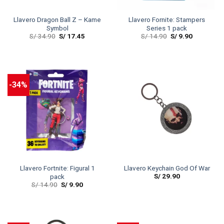
Llavero Dragon Ball Z – Kame
Llavero Fornite: Stampers
Symbol
Series 1 pack
S/
34.90
S/
17.45
S/
14.90
S/
9.90
-34%
Llavero Fortnite: Figural 1
Llavero Keychain God Of War
S/
29.90
pack
S/
14.90
S/
9.90