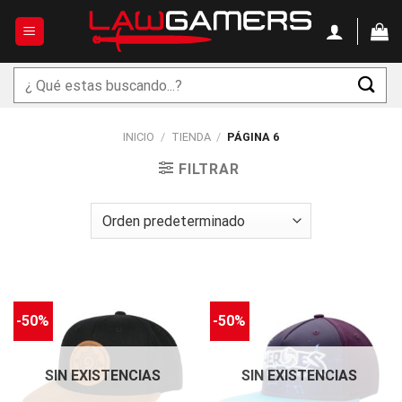
Saltar
al
contenido
Buscar
por:
INICIO
/
TIENDA
/
PÁGINA 6
FILTRAR
-50%
-50%
SIN EXISTENCIAS
SIN EXISTENCIAS