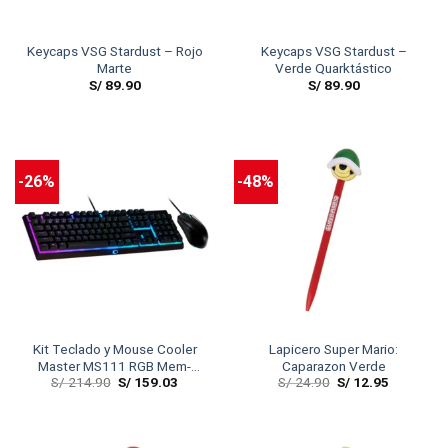
Keycaps VSG Stardust – Rojo
Keycaps VSG Stardust –
Marte
Verde Quarktástico
S/
89.90
S/
89.90
-26%
-48%
Kit Teclado y Mouse Cooler
Lapicero Super Mario:
Master MS111 RGB Mem-
Caparazon Verde
S/
214.90
S/
159.03
S/
24.90
S/
12.95
chanical