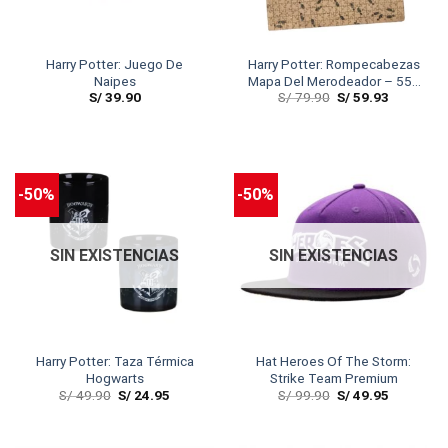
Harry Potter: Juego De
Harry Potter: Rompecabezas
Naipes
Mapa Del Merodeador – 550
S/
39.90
S/
79.90
S/
59.93
PCS
-50%
-50%
SIN EXISTENCIAS
SIN EXISTENCIAS
Harry Potter: Taza Térmica
Hat Heroes Of The Storm:
Hogwarts
Strike Team Premium
S/
49.90
S/
24.95
S/
99.90
S/
49.95