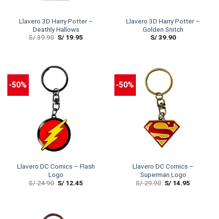
Llavero 3D Harry Potter –
Llavero 3D Harry Potter –
Deathly Hallows
Golden Snitch
S/
39.90
S/
19.95
S/
39.90
-50%
-50%
Llavero DC Comics – Flash
Llavero DC Comics –
Logo
Superman Logo
S/
24.90
S/
12.45
S/
29.90
S/
14.95