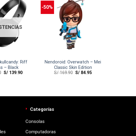
-50%
ISTENCIAS
ullcandy: Riff
Nendoroid: Overwatch – Mei
ss – Black
Classic Skin Edition
0
S/
139.90
S/
169.90
S/
84.95
Categorías
Consolas
les
Computadoras