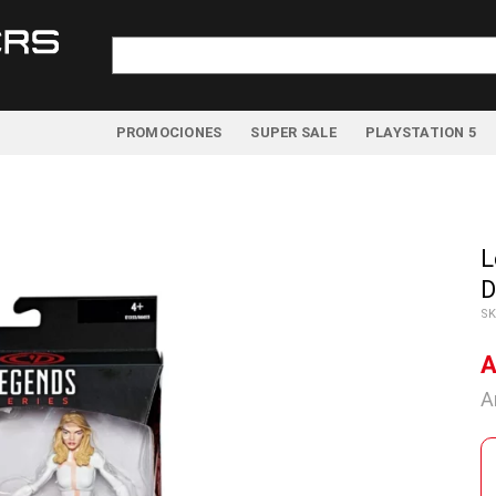
Buscar
por:
PROMOCIONES
SUPER SALE
PLAYSTATION 5
L
D
SK
A
A