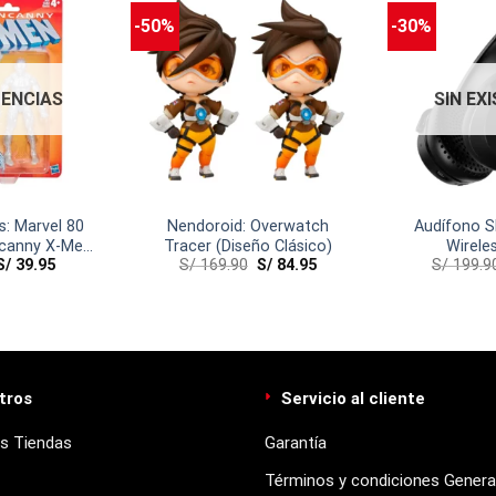
-50%
-30%
TENCIAS
SIN EX
s: Marvel 80
Nendoroid: Overwatch
Audífono Sk
canny X-Men
Tracer (Diseño Clásico)
Wirele
S/
39.95
S/
169.90
S/
84.95
S/
199.9
an
tros
Servicio al cliente
s Tiendas
Garantía
Términos y condiciones Genera