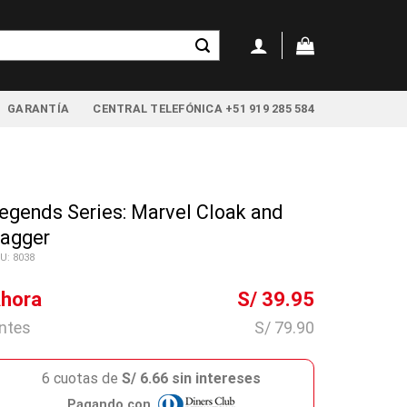
GARANTÍA
CENTRAL TELEFÓNICA +51 919 285 584
egends Series: Marvel Cloak and
agger
U: 8038
hora
S/ 39.95
ntes
S/ 79.90
6 cuotas de
S/ 6.66 sin intereses
Pagando con