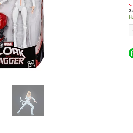
Ga
H
Le