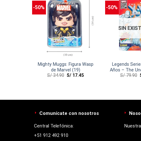
-50%
-50%
SIN EXIS
d Accura 33
Mighty Muggs: Figura Wasp
Legends Serie
um)
de Marvel (19)
Años – The Un
0
S/
34.90
S/
17.45
S/
79.90
IceM
Comunícate con nosotros
Noso
Central Telefónica:
Nuestra
+51 912 492 910