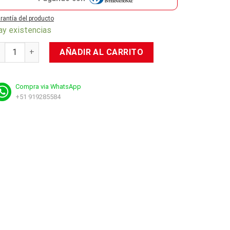
rantía del producto
ay existencias
gends Series: Marvel Cloak and Dagger cantidad
AÑADIR AL CARRITO
Compra via WhatsApp
+51 919285584