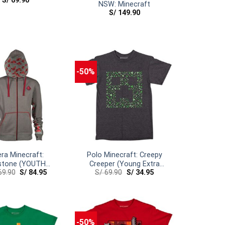
S/
69.90
NSW: Minecraft
S/
149.90
-50%
era Minecraft:
Polo Minecraft: Creepy
stone (YOUTH
Creeper (Young Extra
9.90
S/
84.95
S/
69.90
S/
34.95
MEDIUM)
Large)
-50%