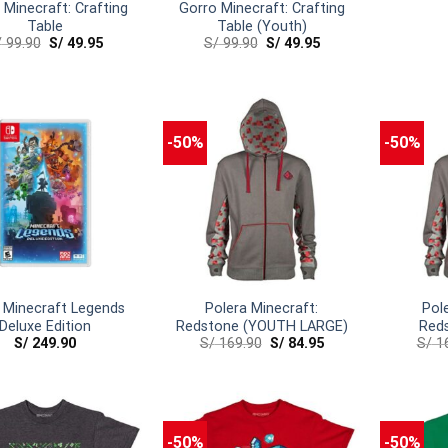
 Minecraft: Crafting
Gorro Minecraft: Crafting
Table
Table (Youth)
/
99.90
S/
49.95
S/
99.90
S/
49.95
-50%
-50%
 Minecraft Legends
Polera Minecraft:
Pol
Deluxe Edition
Redstone (YOUTH LARGE)
Red
S/
249.90
S/
169.90
S/
84.95
S/
16
-50%
-50%