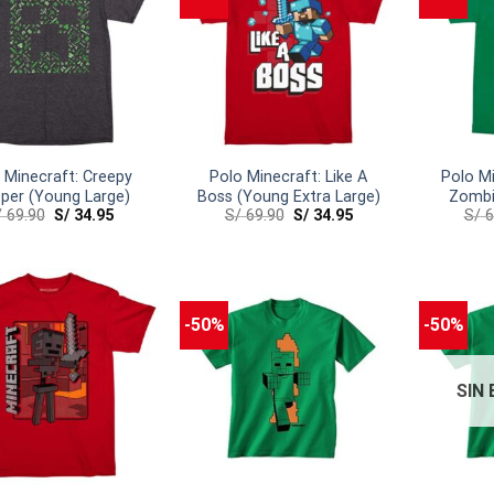
 Minecraft: Creepy
Polo Minecraft: Like A
Polo Mi
per (Young Large)
Boss (Young Extra Large)
Zombi
/
69.90
S/
34.95
S/
69.90
S/
34.95
S/
6
-50%
-50%
SIN