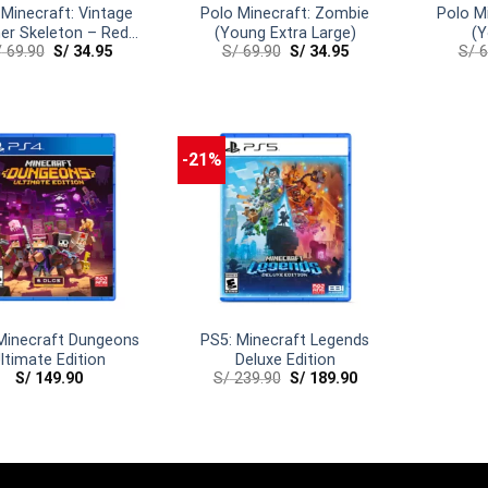
 Minecraft: Vintage
Polo Minecraft: Zombie
Polo M
er Skeleton – Red
(Young Extra Large)
(Y
/
69.90
S/
34.95
S/
69.90
S/
34.95
S/
6
Young Medium)
-21%
Minecraft Dungeons
PS5: Minecraft Legends
ltimate Edition
Deluxe Edition
S/
149.90
S/
239.90
S/
189.90