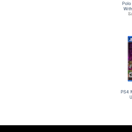
Polo
With
S
(
PS4: 
U