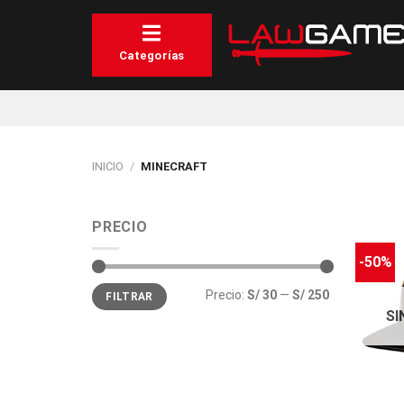
Saltar
al
contenido
Categorías
INICIO
/
MINECRAFT
PRECIO
-50%
Precio
Precio
Precio:
S/ 30
—
S/ 250
FILTRAR
mínimo
máximo
SI