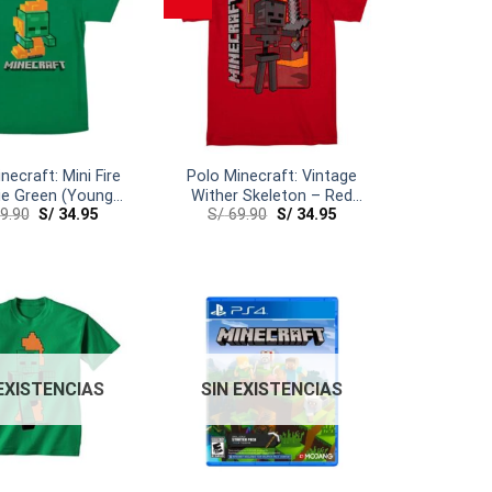
necraft: Mini Fire
Polo Minecraft: Vintage
e Green (Young
Wither Skeleton – Red
9.90
S/
34.95
S/
69.90
S/
34.95
Medium)
(Young Extra Large)
 EXISTENCIAS
SIN EXISTENCIAS