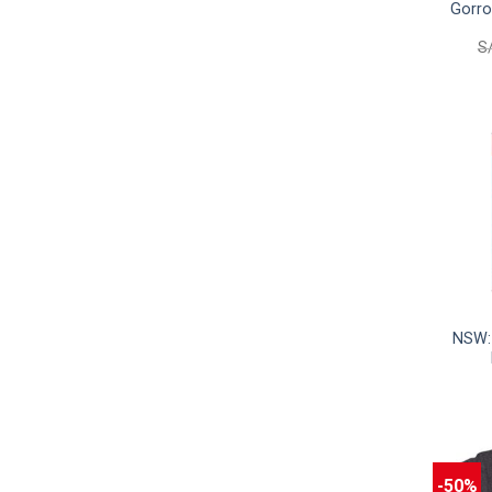
Gorro
S
NSW:
-50%