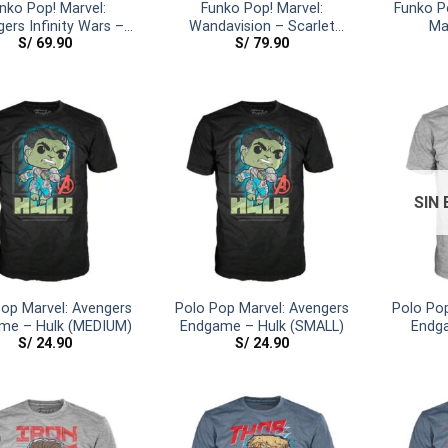
nko Pop! Marvel:
Funko Pop! Marvel:
Funko Po
ers Infinity Wars –
Wandavision – Scarlet
Ma
S/
69.90
S/
79.90
ckey W/ Weapon
Witch
SIN
op Marvel: Avengers
Polo Pop Marvel: Avengers
Polo Pop
me – Hulk (MEDIUM)
Endgame – Hulk (SMALL)
Endg
S/
24.90
S/
24.90
(E