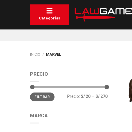
Saltar
al
contenido
Categorías
INICIO
/
MARVEL
PRECIO
Precio
Precio
Precio:
S/ 20
—
S/ 270
FILTRAR
mínimo
máximo
MARCA