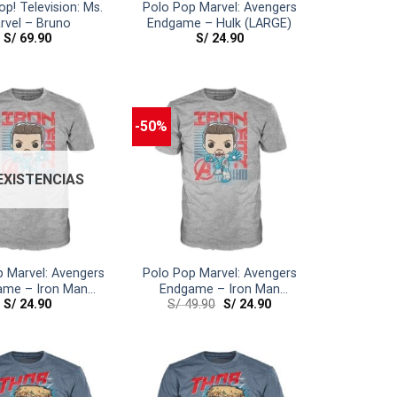
p! Television: Ms.
Polo Pop Marvel: Avengers
rvel – Bruno
Endgame – Hulk (LARGE)
S/
69.90
S/
24.90
-50%
 EXISTENCIAS
 Marvel: Avengers
Polo Pop Marvel: Avengers
ame – Iron Man
Endgame – Iron Man
S/
24.90
S/
49.90
S/
24.90
XTRA LARGE)
(LARGE)