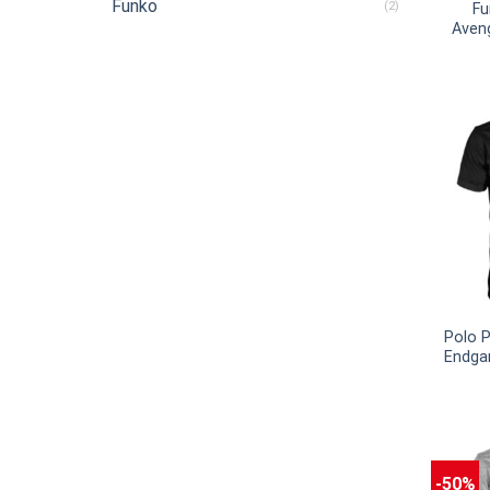
Funko
(2)
Fu
Aveng
Bu
Polo P
Endga
-50%