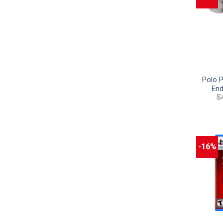
Polo P
End
S
-16%