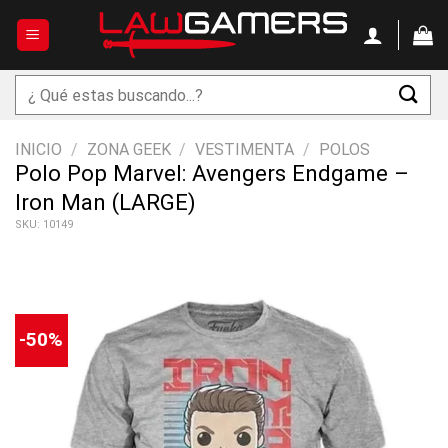
Saltar
al
contenido
Buscar
por:
INICIO
/
ZONA GEEK
/
VESTIMENTA
/
POLOS
Polo Pop Marvel: Avengers Endgame –
Iron Man (LARGE)
SKU: 10149
-50%