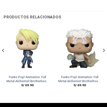
PRODUCTOS RELACIONADOS
Funko Pop! Animation: Full
Funko Pop! Animation: Full
Metal Alchemist Brotherhood
Metal Alchemist Brotherhood-
S/
69.90
S/
69.90
– Riza Hawkeye
Scar