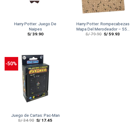
Harry Potter: Juego De
Harry Potter: Rompecabezas
Naipes
Mapa Del Merodeador – 550
S/
39.90
S/
79.90
S/
59.93
PCS
-50%
Juego de Cartas: Pac-Man
S/
34.90
S/
17.45