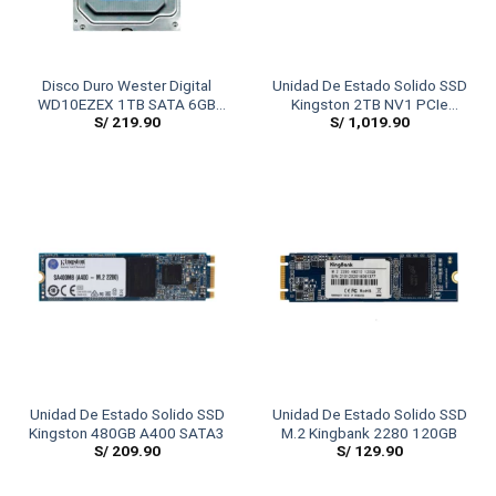
Disco Duro Wester Digital
Unidad De Estado Solido SSD
WD10EZEX 1TB SATA 6GB
Kingston 2TB NV1 PCIe
S/
219.90
S/
1,019.90
7200RPM Azul
NVMe M.2
Unidad De Estado Solido SSD
Unidad De Estado Solido SSD
Kingston 480GB A400 SATA3
M.2 Kingbank 2280 120GB
S/
209.90
S/
129.90