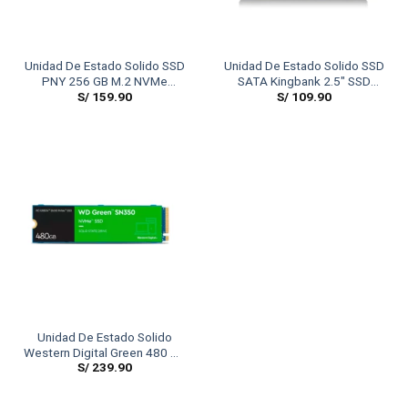
Unidad De Estado Solido SSD
Unidad De Estado Solido SSD
PNY 256 GB M.2 NVMe
SATA Kingbank 2.5″ SSD
S/
159.90
S/
109.90
GEN3X4
120GB
Unidad De Estado Solido
Western Digital Green 480 GB
S/
239.90
SN350, NVMe, M.2 2280,
PCIe Gen3