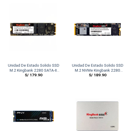
Unidad De Estado Solido SSD
Unidad De Estado Solido SSD
M.2 Kingbank 2280 SATA-III
M.2 NVMe Kingbank 2280
S/
179.90
S/
189.90
240GB
SSD 128GB