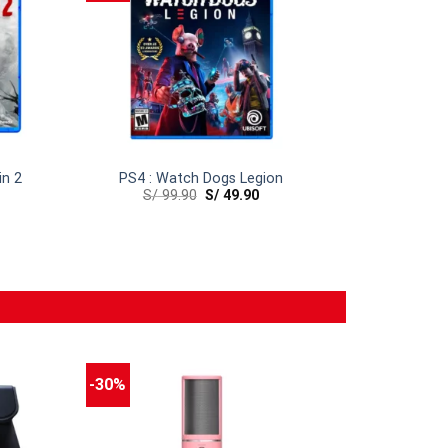
in 2
PS4 : Watch Dogs Legion
S/
99.90
S/
49.90
-30%