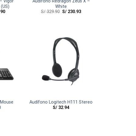
– Vigor
Audífono Redragon Zeus X –
 (US)
White
.90
S/
329.90
S/
230.93
+ Mouse
Audífono Logitech H111 Stereo
S/
32.94
0