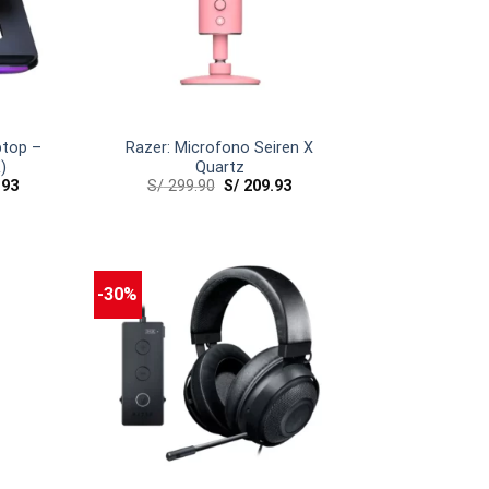
ptop –
Razer: Microfono Seiren X
)
Quartz
.93
S/
299.90
S/
209.93
-30%