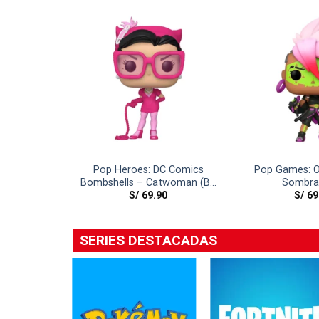
Pop Heroes: DC Comics
Pop Games: O
Bombshells – Catwoman (BC
Sombra
S/
69.90
S/
69
Awareness)
SERIES DESTACADAS