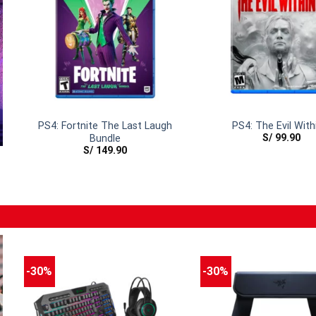
PS4: Fortnite The Last Laugh
PS4: The Evil With
S/
99.90
Bundle
S/
149.90
-30%
-30%