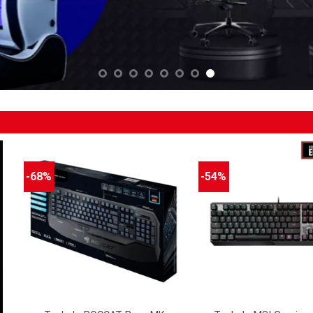
-68%
-54%