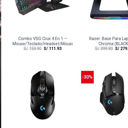
Combo VSG Crux 4 En 1 –
Razer: Base Para La
Mouse/Teclado/Headset/Mousepad
Chroma (BLACK
S/
159.90
S/
111.93
S/
399.90
S/
279
-30%