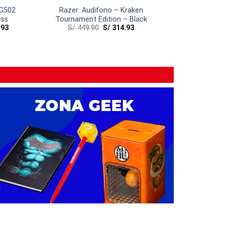
 G502
Razer: Audifono – Kraken
ess
Tournament Edition – Black
.93
S/
449.90
S/
314.93