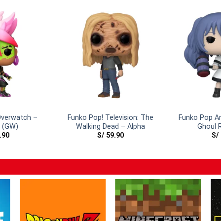
verwatch –
Funko Pop! Television: The
Funko Pop A
 (GW)
Walking Dead – Alpha
Ghoul 
.90
S/
59.90
S/
Yone