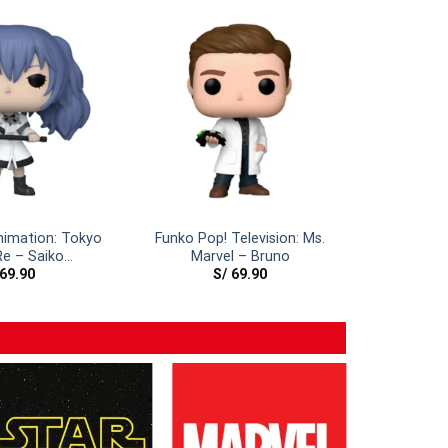
nimation: Tokyo
Funko Pop! Television: Ms.
Re – Saiko
Marvel – Bruno
69.90
S/
69.90
bayashi