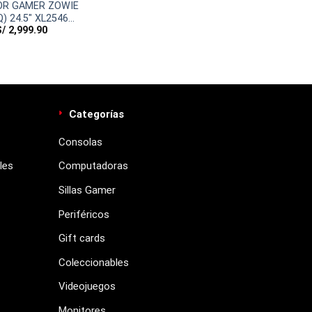
OR GAMER ZOWIE
) 24.5″ XL2546
S/
2,999.90
(240HZ)
Categorías
Consolas
les
Computadoras
Sillas Gamer
Periféricos
Gift cards
Coleccionables
Videojuegos
Monitores