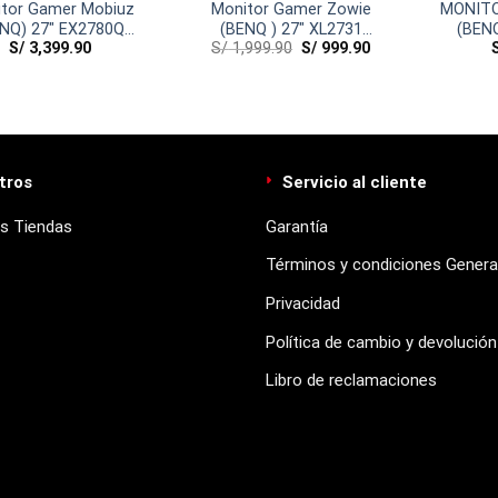
tor Gamer Mobiuz
Monitor Gamer Zowie
MONIT
NQ) 27″ EX2780Q
(BENQ ) 27″ XL2731
(BENQ
S/
3,399.90
S/
1,999.90
S/
999.90
144HZ) 2K QHD
(144Hz)
tros
Servicio al cliente
s Tiendas
Garantía
Términos y condiciones Genera
Privacidad
Política de cambio y devolución
Libro de reclamaciones