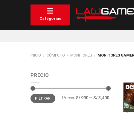
Saltar
al
contenido
Categorías
INICIO
/
CÓMPUTO
/
MONITORES
/
MONITORES GAME
PRECIO
Precio
Precio
Precio:
S/ 990
—
S/ 3,400
FILTRAR
mínimo
máximo