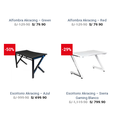
Alfombra Akracing – Green
Alfombra Akracing – Red
S/
129.90
S/
79.90
S/
129.90
S/
79.90
-50%
-29%
Escritorio Akracing – Azul
Escritorio Akracing – Sierra
S/
999.90
S/
499.90
Gaming Blanco
S/
1,119.90
S/
799.90