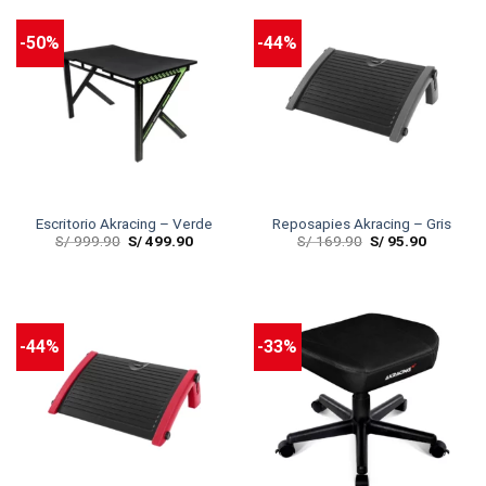
-50%
-44%
Escritorio Akracing – Verde
Reposapies Akracing – Gris
S/
999.90
S/
499.90
S/
169.90
S/
95.90
-44%
-33%