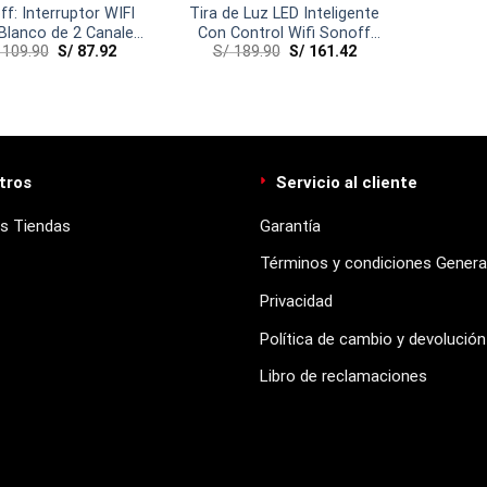
f: Interruptor WIFI
Tira de Luz LED Inteligente
 Blanco de 2 Canales
Con Control Wifi Sonoff
109.90
S/
87.92
S/
189.90
S/
161.42
– T2US2C-TX
L1-5M
tros
Servicio al cliente
s Tiendas
Garantía
Términos y condiciones Genera
Privacidad
Política de cambio y devolución
Libro de reclamaciones