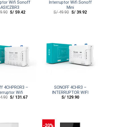
uptor Wifi Sonoff
Interruptor Wifi Sonoff
BASICZBR3
Mini
9.90
S/
59.42
S/
49.90
S/
39.92
ff 4CHPROR3 –
SONOFF 4CHR3 –
erruptor Wifi
INTERRUPTOR WIFI
4.90
S/
131.67
S/
129.90
-20%