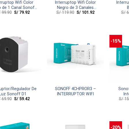
rruptop Wifi Color
Interruptop Wifi Color
Interr
 de 1 Canal Sonoff
Negro de 3 Canales
/
99.90
S/
79.92
S/
119.90
S/
101.92
S/
6
T3US1C-TX
Sonoff T3US3C
-15%
ruptor/Regulador De
SONOFF 4CHPROR3 –
Sono
Luz Sonoff D1
INTERRUPTOR WIFI
Int
/
69.90
S/
59.42
S/
15
-20%