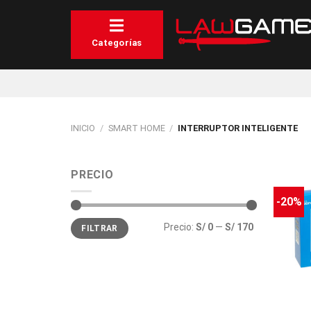
Saltar
al
contenido
Categorías
INICIO
/
SMART HOME
/
INTERRUPTOR INTELIGENTE
PRECIO
-20%
Precio
Precio
Precio:
S/ 0
—
S/ 170
FILTRAR
mínimo
máximo