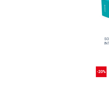
SO
IN
-20%