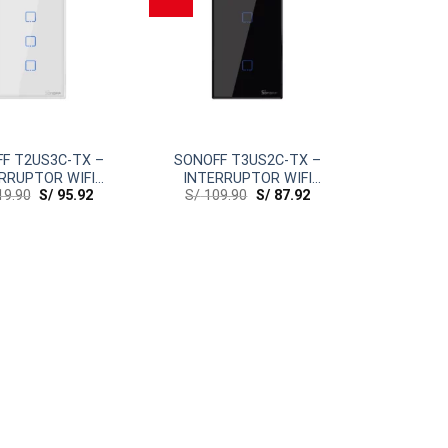
F T2US3C-TX –
SONOFF T3US2C-TX –
RRUPTOR WIFI
INTERRUPTOR WIFI
9.90
S/
95.92
S/
109.90
S/
87.92
R BLANCO DE 3
COLOR NEGRO DE 2
CANALES
CANALES