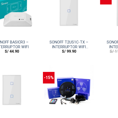
NOFF BASICR3 –
SONOFF T2US1C-TX –
SONOF
TERRUPTOR WIFI
INTERRUPTOR WIFI
INTE
S/
44.90
S/
99.90
S/
11
COLOR BLANCO DE 1
COLO
CANAL
-15%