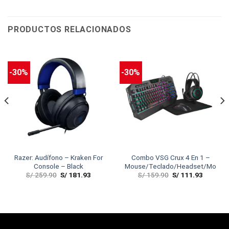
PRODUCTOS RELACIONADOS
-30%
-30%
Razer: Audífono – Kraken For
Combo VSG Crux 4 En 1 –
Console – Black
Mouse/Teclado/Headset/Mouse
S/
259.90
S/
181.93
S/
159.90
S/
111.93