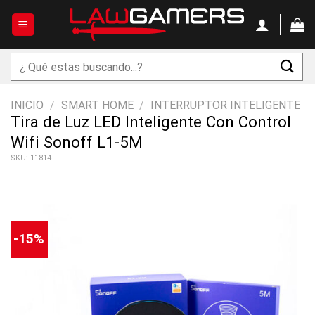
Saltar
al
contenido
Buscar
por:
INICIO
/
SMART HOME
/
INTERRUPTOR INTELIGENTE
Tira de Luz LED Inteligente Con Control
Wifi Sonoff L1-5M
SKU: 11814
-15%