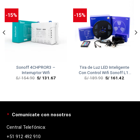
-15%
-15%
Sonoff 4CHPROR3 –
Tira de Luz LED Inteligente
Interruptor Wifi
Con Control Wifi Sonoff L1-
S/
154.90
S/
131.67
S/
189.90
S/
161.42
5M
Comunícate con nosotros
Central Telefónica:
+51 912 492 910