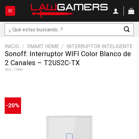
Saltar
al
contenido
Buscar
por:
INICIO
/
SMART HOME
/
INTERRUPTOR INTELIGENTE
Sonoff: Interruptor WIFI Color Blanco de
2 Canales – T2US2C-TX
SKU: 11893
-20%