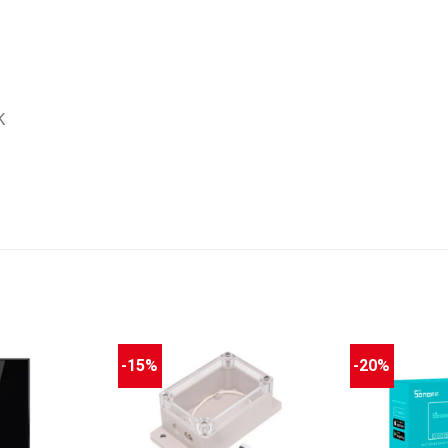
K
-15%
-20%