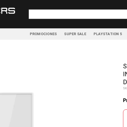
Buscar
por:
PROMOCIONES
SUPER SALE
PLAYSTATION 5
S
I
D
SK
P