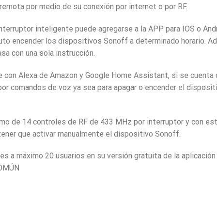
emota por medio de su conexión por internet o por RF.
interruptor inteligente puede agregarse a la APP para IOS o An
uto encender los dispositivos Sonoff a determinado horario. 
sa con una sola instrucción.
te con Alexa de Amazon y Google Home Assistant, si se cuenta
 por comandos de voz ya sea para apagar o encender el dispositiv
áximo de 14 controles de RF de 433 MHz por interruptor y con 
 tener que activar manualmente el dispositivo Sonoff.
es a máximo 20 usuarios en su versión gratuita de la aplicació
COMÚN