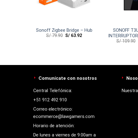
CR3 –
Sonoff Zigbee Bridge – Hub
SONOFF T3
S/
79.90
S/
63.92
R WIFI
INTERRUPTOR
0
S/
109.90
NEGRO DE 
Comunícate con nosotros
Noso
Central Telefónica:
Nuestra
+51 912 492 910
Correo electrónico:
ecommerce@lawgamers.com
Horario de atención:
De lunes a viernes de 9:00am a