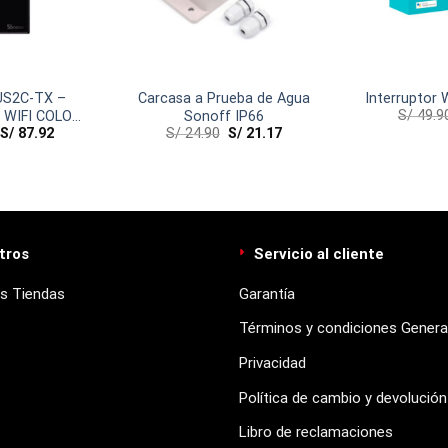
US2C-TX –
Carcasa a Prueba de Agua
Interruptor 
S/
49.9
 WIFI COLOR
Sonoff IP66
S/
87.92
S/
24.90
S/
21.17
2 CANALES
tros
Servicio al cliente
s Tiendas
Garantía
Términos y condiciones Genera
Privacidad
Política de cambio y devolución
Libro de reclamaciones