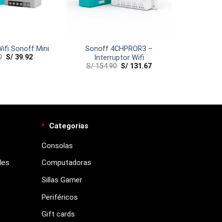
Wifi Sonoff Mini
Sonoff 4CHPROR3 –
0
S/
39.92
Interruptor Wifi
S/
154.90
S/
131.67
Categorías
Consolas
les
Computadoras
Sillas Gamer
Periféricos
Gift cards