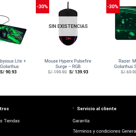
-30%
-30%
SIN EXISTENCIAS
byssus Lite +
Mouse Hyperx Pulsefire
Razer: 
Goliathus
Surge – RGB
Goliathus
S/
90.93
S/
199.90
S/
139.93
S/
69.9
Editi
tros
Servicio al cliente
s Tiendas
Garantía
Términos y condiciones Genera