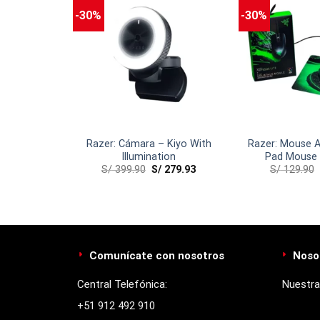
-30%
-30%
 Pad –
Razer: Cámara – Kiyo With
Razer: Mouse A
d Cosmic
Illumination
Pad Mouse 
55.93
S/
399.90
S/
279.93
S/
129.90
dium
Comunícate con nosotros
Noso
Central Telefónica:
Nuestra
+51 912 492 910