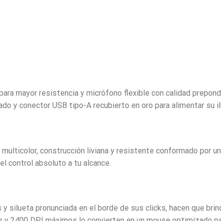
para mayor resistencia y micrófono flexible con calidad prepo
do y conector USB tipo-A recubierto en oro para alimentar su i
ulticolor, construcción liviana y resistente conformado por u
l control absoluto a tu alcance.
 silueta pronunciada en el borde de sus clicks, hacen que brin
s y 2400 DPI máximos lo convierten en un mouse optimizado p