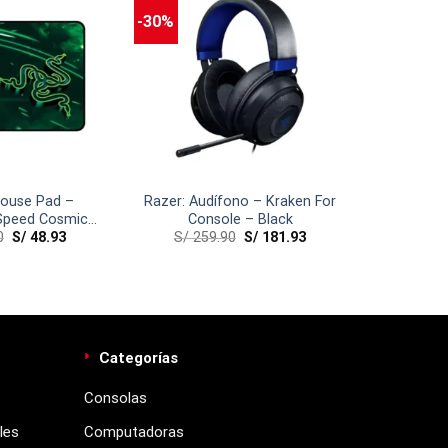
-30%
Mouse Pad –
Razer: Audífono – Kraken For
 Speed Cosmic
Console – Black
0
S/
48.93
S/
259.90
S/
181.93
on Small
Categorías
Consolas
les
Computadoras