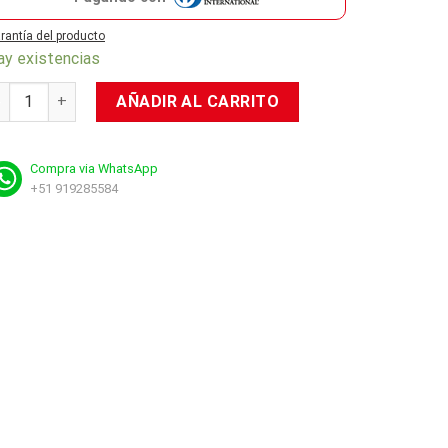
rantía del producto
ay existencias
ombo VSG Crux 4 En 1 - Mouse/Teclado/Headset/Mousepad cant
AÑADIR AL CARRITO
Compra via WhatsApp
+51 919285584