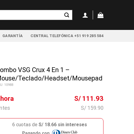
GARANTÍA
CENTRAL TELEFÓNICA +51 919 285 584
ombo VSG Crux 4 En 1 –
ouse/Teclado/Headset/Mousepad
U: 10988
hora
S/ 111.93
ntes
S/ 159.90
6 cuotas de
S/ 18.66 sin intereses
Pagando con