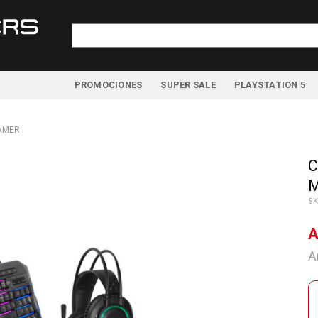
Buscar
por:
PROMOCIONES
SUPER SALE
PLAYSTATION 5
AMER
C
M
SK
A
A