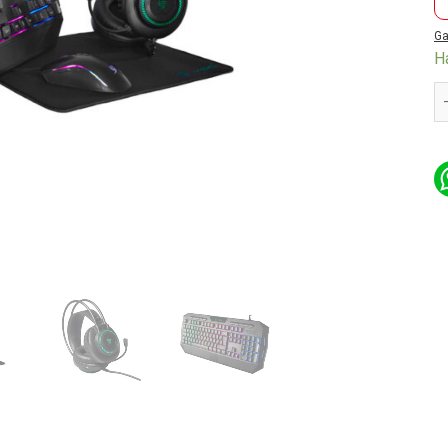
Ga
H
C