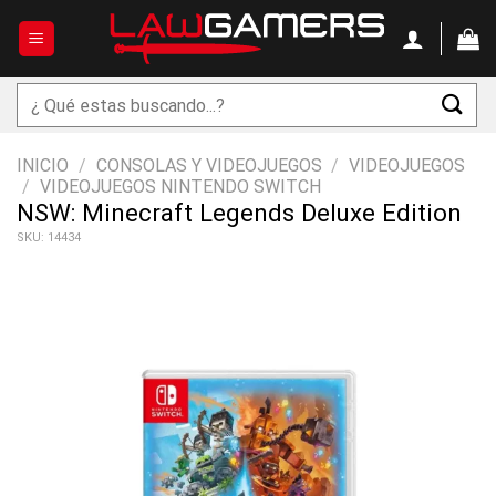
Saltar
al
contenido
Buscar
por:
INICIO
/
CONSOLAS Y VIDEOJUEGOS
/
VIDEOJUEGOS
/
VIDEOJUEGOS NINTENDO SWITCH
NSW: Minecraft Legends Deluxe Edition
SKU: 14434