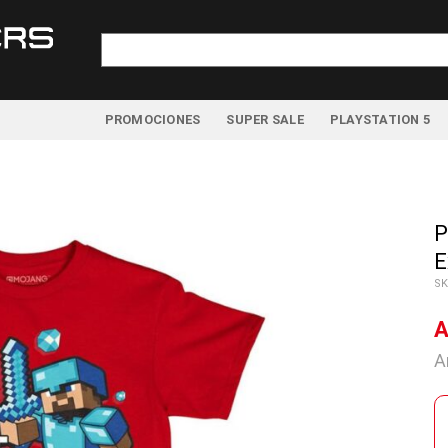
Buscar
por:
PROMOCIONES
SUPER SALE
PLAYSTATION 5
P
E
SK
A
A