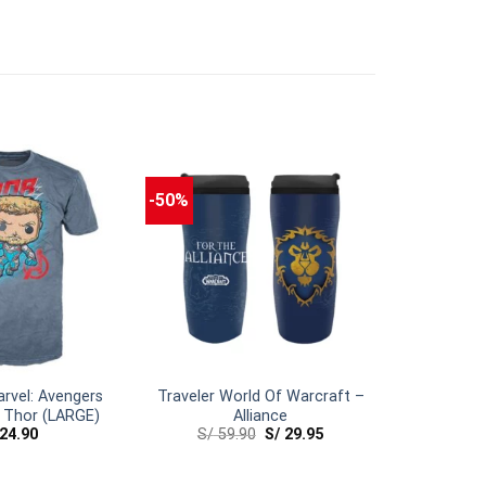
-50%
rvel: Avengers
Traveler World Of Warcraft –
 Thor (LARGE)
Alliance
24.90
S/
59.90
S/
29.95