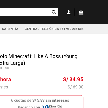
GARANTÍA
CENTRAL TELEFÓNICA +51 919 285 584
olo Minecraft: Like A Boss (Young
xtra Large)
U: 1184
hora
S/ 34.95
ntes
S/ 69.90
6 cuotas de
S/ 5.83 sin intereses
Pagando con