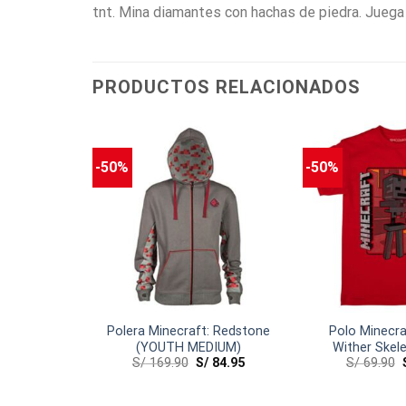
tnt. Mina diamantes con hachas de piedra. Juega
PRODUCTOS RELACIONADOS
-50%
-50%
raft
Polera Minecraft: Redstone
Polo Minecra
0
(YOUTH MEDIUM)
Wither Skel
S/
169.90
S/
84.95
S/
69.90
(Young M