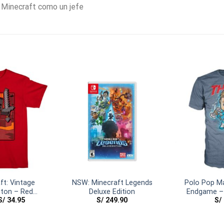
 Minecraft como un jefe
ft: Vintage
NSW: Minecraft Legends
Polo Pop Ma
eton – Red
Deluxe Edition
Endgame –
S/
34.95
S/
249.90
S/
edium)