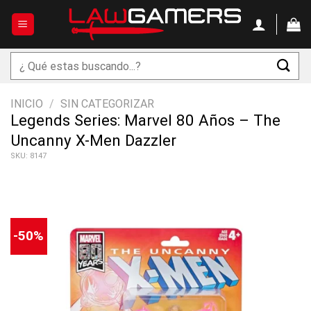
Saltar
al
contenido
Buscar
por:
INICIO
/
SIN CATEGORIZAR
Legends Series: Marvel 80 Años – The
Uncanny X-Men Dazzler
SKU: 8147
-50%