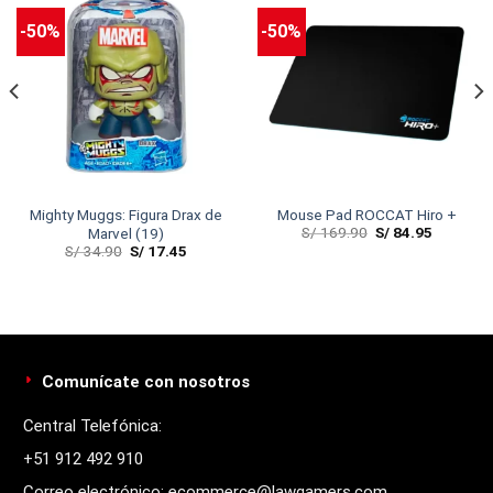
-50%
-50%
Mighty Muggs: Figura Drax de
Mouse Pad ROCCAT Hiro +
S/
169.90
S/
84.95
Marvel (19)
S/
34.90
S/
17.45
Comunícate con nosotros
Central Telefónica:
+51 912 492 910
Correo electrónico: ecommerce@lawgamers.com