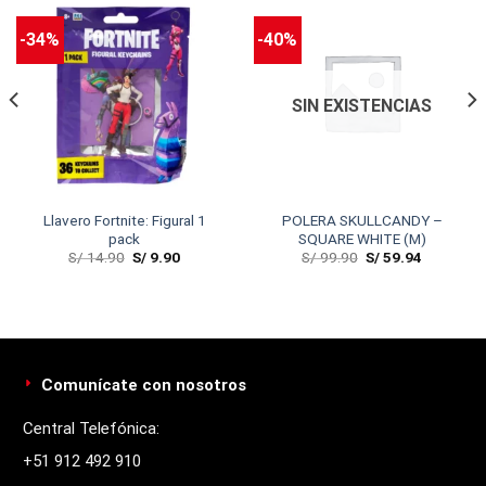
-34%
-40%
SIN EXISTENCIAS
Llavero Fortnite: Figural 1
POLERA SKULLCANDY –
pack
SQUARE WHITE (M)
S/
14.90
S/
9.90
S/
99.90
S/
59.94
Comunícate con nosotros
Central Telefónica:
+51 912 492 910