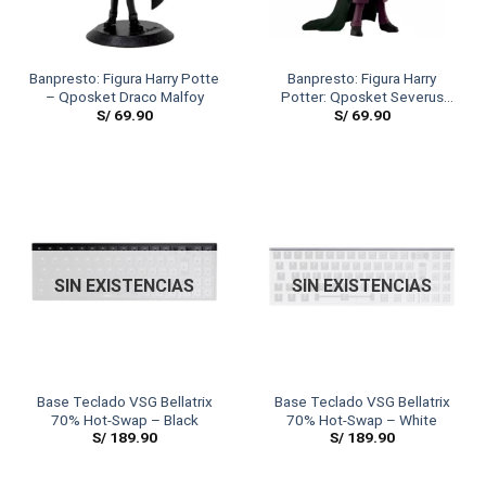
Banpresto: Figura Harry Potte
Banpresto: Figura Harry
– Qposket Draco Malfoy
Potter: Qposket Severus
S/
69.90
S/
69.90
Snape
SIN EXISTENCIAS
SIN EXISTENCIAS
Base Teclado VSG Bellatrix
Base Teclado VSG Bellatrix
70% Hot-Swap – Black
70% Hot-Swap – White
S/
189.90
S/
189.90