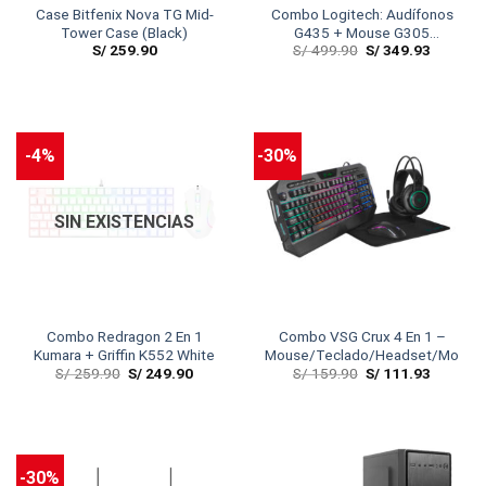
Case Bitfenix Nova TG Mid-
Combo Logitech: Audífonos
Tower Case (Black)
G435 + Mouse G305
S/
259.90
S/
499.90
S/
349.93
Lightspeed Wireless
-4%
-30%
SIN EXISTENCIAS
Combo Redragon 2 En 1
Combo VSG Crux 4 En 1 –
Kumara + Griffin K552 White
Mouse/Teclado/Headset/Mouse
S/
259.90
S/
249.90
S/
159.90
S/
111.93
-30%