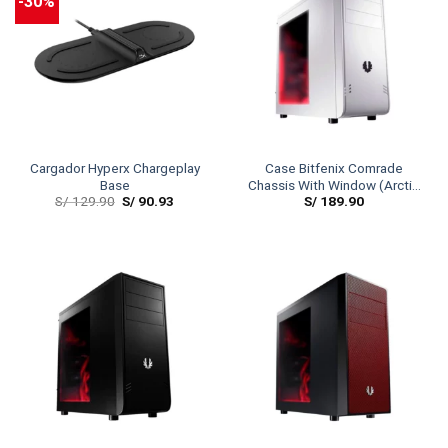
-30%
Cargador Hyperx Chargeplay
Case Bitfenix Comrade
Base
Chassis With Window (Arctic
S/
129.90
S/
90.93
S/
189.90
White)