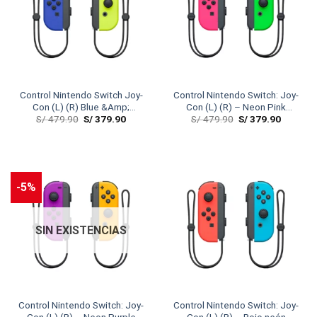
Control Nintendo Switch Joy-
Control Nintendo Switch: Joy-
Con (L) (R) Blue &Amp;
Con (L) (R) – Neon Pink
S/
479.90
S/
379.90
S/
479.90
S/
379.90
Yellow
&Amp;Amp; Green
-5%
SIN EXISTENCIAS
Control Nintendo Switch: Joy-
Control Nintendo Switch: Joy-