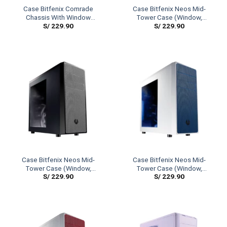
Case Bitfenix Comrade
Case Bitfenix Neos Mid-
Chassis With Window
Tower Case (Window,
S/
229.90
S/
229.90
(Midnight Black)
Black/Red)
Case Bitfenix Neos Mid-
Case Bitfenix Neos Mid-
Tower Case (Window,
Tower Case (Window,
S/
229.90
S/
229.90
Black/Silver)
White/Blue)