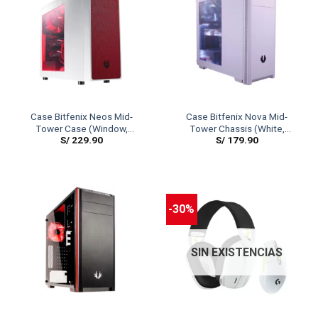
Case Bitfenix Neos Mid-
Case Bitfenix Nova Mid-
Tower Case (Window,
Tower Chassis (White,
S/
229.90
S/
179.90
White/Red)
Window)
-30%
SIN EXISTENCIAS