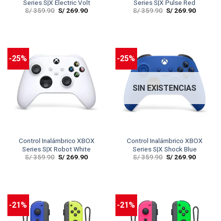
Series S|X Electric Volt
Series S|X Pulse Red
S/
359.90
S/
269.90
S/
359.90
S/
269.90
-25%
-25%
SIN EXISTENCIAS
Control Inalámbrico XBOX
Control Inalámbrico XBOX
Series S|X Robot White
Series S|X Shock Blue
S/
359.90
S/
269.90
S/
359.90
S/
269.90
-21%
-21%