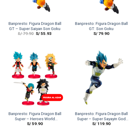
Banpresto: Figura Dragon Ball
Banpresto: Figura Dragon Ball
GT – Super Saiyan Son Goku
GT: Son Goku
S/
79.90
S/
55.93
S/
79.90
Banpresto: Figura Dragon Ball
Banpresto: Figura Dragon Ball
Super – Heroes World
Super – Super Sayayin God
S/
59.90
S/
119.90
Collectable Vol 4.
Vegeta