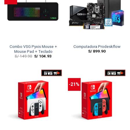
Combo VSG Pyxis Mouse +
Computadora Prodeskflow
S/
899.90
Mouse Pad + Teclado
S/
149.90
S/
104.93
-21%