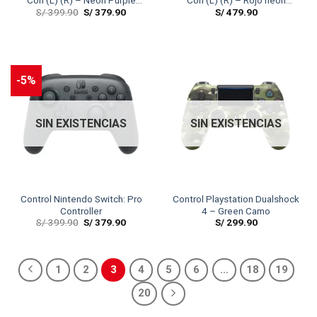
Con (L) (R) – Neon Purple
Con (L) (R) – Rojo neón
S/
399.90
S/
379.90
S/
479.90
&Amp;Amp; Orange
&Amp; Azul neón
-5%
SIN EXISTENCIAS
SIN EXISTENCIAS
Control Nintendo Switch: Pro
Control Playstation Dualshock
Controller
4 – Green Camo
S/
399.90
S/
379.90
S/
299.90
1
2
3
4
5
6
…
18
19
20