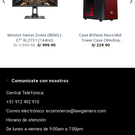
Monitor Gamer Zowie (BENQ )
Case Bitfenix Neos Mid-
27″ XL2731 (144Hz)
Tower Case (Window,
S/
1,999.90
S/
999.90
S/
229.90
Black/Red)
Comunícate con nosotros
Central Telefónica:
+51 912 492 910
Correo electrónico: ecommerce@lawgamers.com
Horario de atención:
De lunes a viernes de 9:00am a 7:00pm