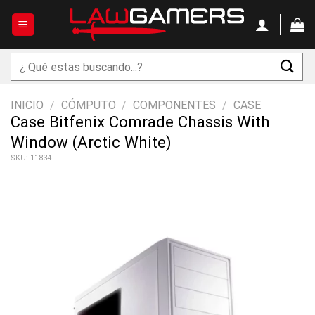
Saltar
al
contenido
Buscar
por:
INICIO
/
CÓMPUTO
/
COMPONENTES
/
CASE
Case Bitfenix Comrade Chassis With
Window (Arctic White)
SKU: 11834