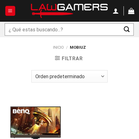
Saltar
al
contenido
Buscar
por:
INICIO
/
MOBIUZ
FILTRAR