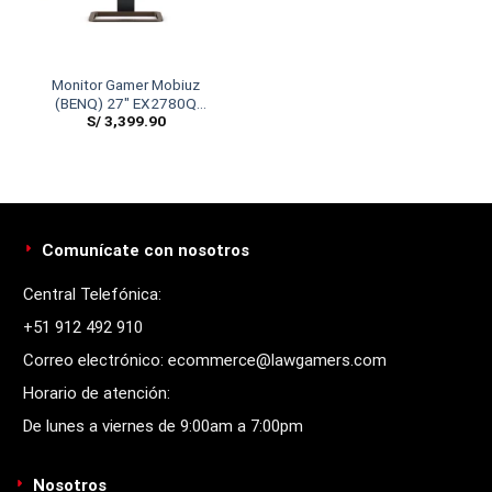
Monitor Gamer Mobiuz
(BENQ) 27″ EX2780Q
S/
3,399.90
(144HZ) 2K QHD
Comunícate con nosotros
Central Telefónica:
+51 912 492 910
Correo electrónico: ecommerce@lawgamers.com
Horario de atención:
De lunes a viernes de 9:00am a 7:00pm
Nosotros