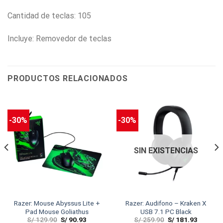
Cantidad de teclas: 105
Incluye: Removedor de teclas
PRODUCTOS RELACIONADOS
-30%
-30%
SIN EXISTENCIAS
Razer: Mouse Abyssus Lite +
Razer: Audifono – Kraken X
Pad Mouse Goliathus
USB 7.1 PC Black
S/
129.90
S/
90.93
S/
259.90
S/
181.93