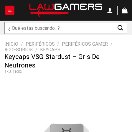
Saltar
al
contenido
Buscar
por:
INICIO
/
PERIFÉRICOS
/
PERIFÉRICOS GAMER
/
ACCESORIOS
/
KEYCAPS
Keycaps VSG Stardust – Gris De
Neutrones
SKU: 11052