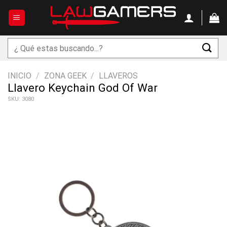
Saltar
al
contenido
Buscar
por:
INICIO
/
ZONA GEEK
/
LLAVEROS
Llavero Keychain God Of War
SKU: 3080