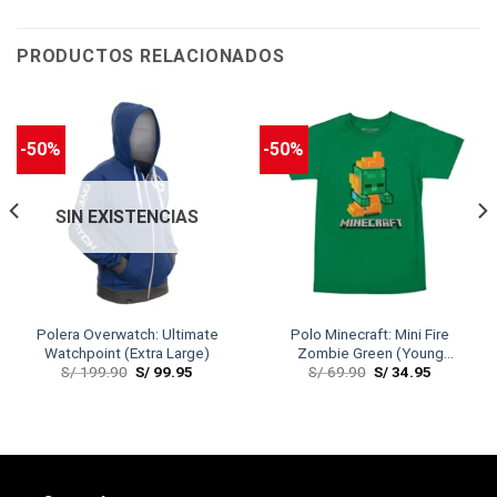
PRODUCTOS RELACIONADOS
-50%
-50%
SIN EXISTENCIAS
Polera Overwatch: Ultimate
Polo Minecraft: Mini Fire
Watchpoint (Extra Large)
Zombie Green (Young
S/
199.90
S/
99.95
S/
69.90
S/
34.95
Medium)