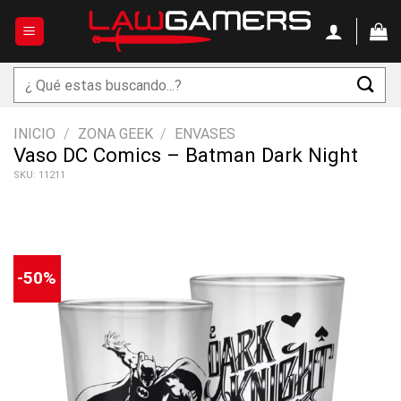
Saltar
al
contenido
Buscar
por:
INICIO
/
ZONA GEEK
/
ENVASES
Vaso DC Comics – Batman Dark Night
SKU: 11211
-50%