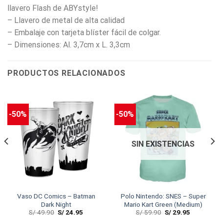
llavero Flash de ABYstyle!
– Llavero de metal de alta calidad
– Embalaje con tarjeta blíster fácil de colgar.
– Dimensiones: Al. 3,7cm x L. 3,3cm
PRODUCTOS RELACIONADOS
-50%
-50%
SIN EXISTENCIAS
Vaso DC Comics – Batman
Polo Nintendo: SNES – Super
Dark Night
Mario Kart Green (Medium)
S/
49.90
S/
24.95
S/
59.90
S/
29.95