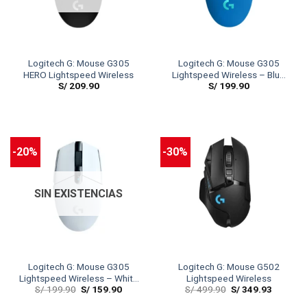
Logitech G: Mouse G305
Logitech G: Mouse G305
HERO Lightspeed Wireless
Lightspeed Wireless – Blue
S/
209.90
S/
199.90
(Color Collection)
-20%
-30%
SIN EXISTENCIAS
Logitech G: Mouse G305
Logitech G: Mouse G502
Lightspeed Wireless – White
Lightspeed Wireless
S/
199.90
S/
159.90
S/
499.90
S/
349.93
(Color Collection)