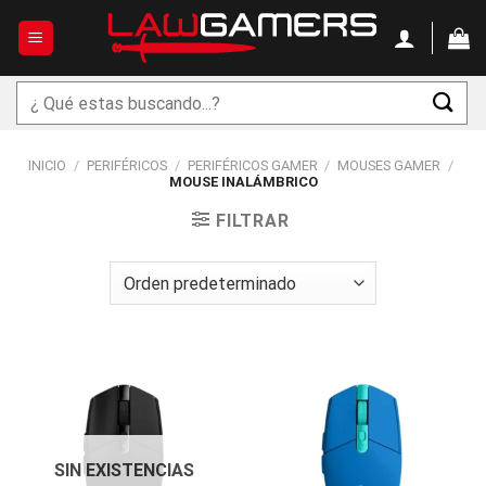
Saltar
al
contenido
Buscar
por:
INICIO
/
PERIFÉRICOS
/
PERIFÉRICOS GAMER
/
MOUSES GAMER
/
MOUSE INALÁMBRICO
FILTRAR
SIN EXISTENCIAS