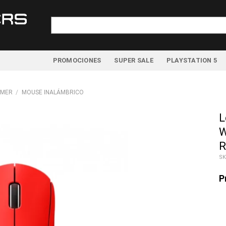
Buscar
por:
PROMOCIONES
SUPER SALE
PLAYSTATION 5
AMER
/
MOUSE INALÁMBRICO
L
W
R
SK
P