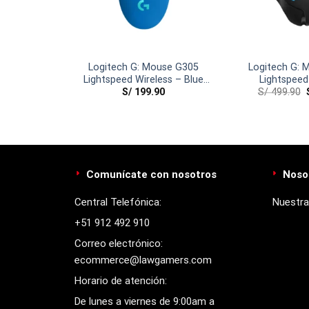
tech G840
Logitech G: Mouse G305
Logitech G: 
 Blue/Black
Lightspeed Wireless – Blue
Lightspeed
0
S/
199.90
S/
499.90
(Color Collection)
Comunícate con nosotros
Noso
Central Telefónica:
Nuestra
+51 912 492 910
Correo electrónico:
ecommerce@lawgamers.com
Horario de atención:
De lunes a viernes de 9:00am a