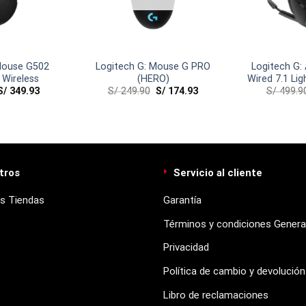
Mouse G502
Logitech G: Mouse G PRO
Logitech G:
 Wireless
(HERO)
Wired 7.1 Lig
S/
349.93
S/
249.90
S/
174.93
S/
499.9
NSW
tros
Servicio al cliente
s Tiendas
Garantía
Términos y condiciones Genera
Privacidad
Política de cambio y devolución
Libro de reclamaciones