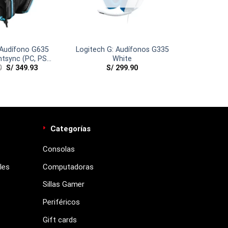
 Audífono G635
Logitech G: Audífonos G335
htsync (PC, PS4,
White
0
S/
349.93
S/
299.90
, XB1)
Categorías
Consolas
les
Computadoras
Sillas Gamer
Periféricos
Gift cards