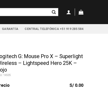
GARANTÍA
CENTRAL TELEFÓNICA +51 919 285 584
ogitech G: Mouse Pro X – Superlight
ireless – Lightspeed Hero 25K –
ojo
U: 14535
recio
S/ 0.00