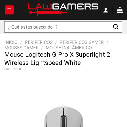
Saltar
al
contenido
Buscar
por:
INICIO
/
PERIFÉRICOS
/
PERIFÉRICOS GAMER
/
MOUSES GAMER
/
MOUSE INALÁMBRICO
Mouse Logitech G Pro X Superlight 2
Wireless Lightspeed White
SKU: 14560