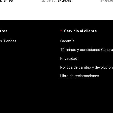
S/
34.95
S/
59.90
S/
29.95
S/
69.9
Me
tros
Servicio al cliente
s Tiendas
Garantía
Términos y condiciones Genera
Privacidad
Política de cambio y devolución
Libro de reclamaciones