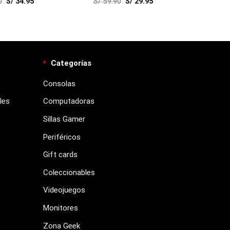
0
S/
34.95
S/
59.90
S/
29.95
dium)
Categorías
Consolas
les
Computadoras
Sillas Gamer
Periféricos
Gift cards
Coleccionables
Videojuegos
Monitores
Zona Geek