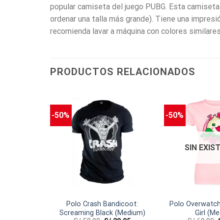
popular camiseta del juego PUBG. Esta camiseta
ordenar una talla más grande). Tiene una impresió
recomienda lavar a máquina con colores similare
PRODUCTOS RELACIONADOS
-50%
-50%
SIN EXIS
ndicoot:
Polo Crash Bandicoot:
Polo Overwatch
Medium)
Screaming Black (Medium)
Girl (M