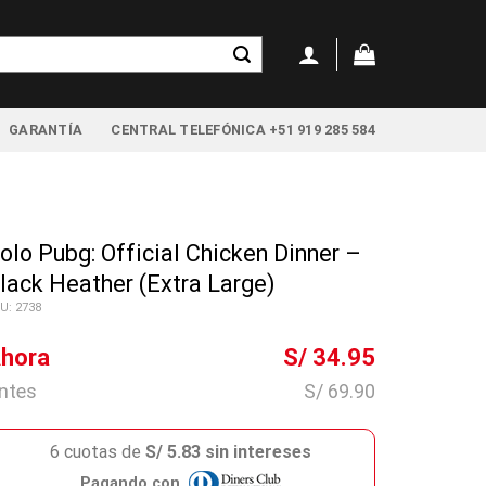
GARANTÍA
CENTRAL TELEFÓNICA +51 919 285 584
olo Pubg: Official Chicken Dinner –
lack Heather (Extra Large)
U: 2738
hora
S/ 34.95
ntes
S/ 69.90
6 cuotas de
S/ 5.83 sin intereses
Pagando con