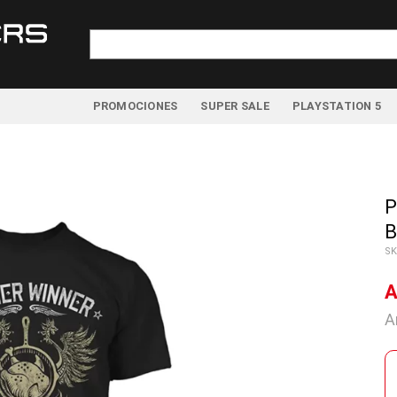
Buscar
por:
PROMOCIONES
SUPER SALE
PLAYSTATION 5
P
B
SK
A
A