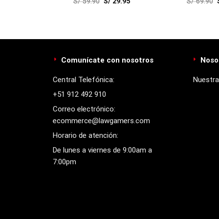
29.95
S/
59.90
S/
29.95
S/
69.90
Comunícate con nosotros
Noso
Central Telefónica:
Nuestra
+51 912 492 910
Correo electrónico:
ecommerce@lawgamers.com
Horario de atención:
De lunes a viernes de 9:00am a
7:00pm