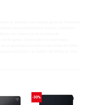
ariencia. Accede a una amplia gama de funciones
 Windows hasta personalizar macros, funciones
illones de colores en su sistema de
u estilo gamer. Construido con materiales
 en un apocalipsis zombie. Las teclas de doble
scubre el poder y la solidez del Mitra, no solo
-30%