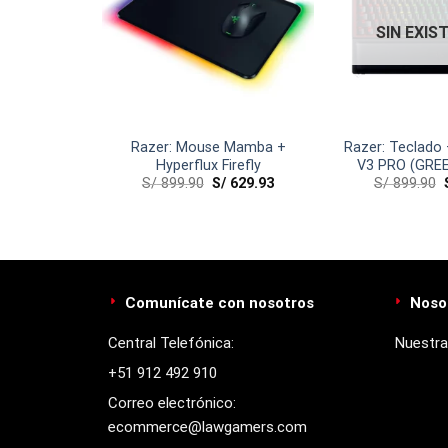
SIN EXIS
 Kraken For
Razer: Mouse Mamba +
Razer: Teclado
Black
Hyperflux Firefly
V3 PRO (GRE
181.93
S/
899.90
S/
629.93
S/
899.90
Comunícate con nosotros
Noso
Central Telefónica:
Nuestra
+51 912 492 910
Correo electrónico:
ecommerce@lawgamers.com