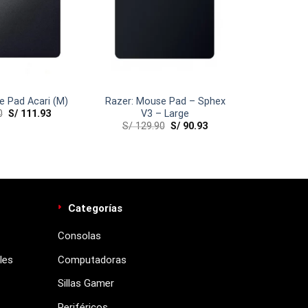
e Pad Acari (M)
Razer: Mouse Pad – Sphex
0
S/
111.93
V3 – Large
S/
129.90
S/
90.93
Categorías
Consolas
les
Computadoras
Sillas Gamer
Periféricos