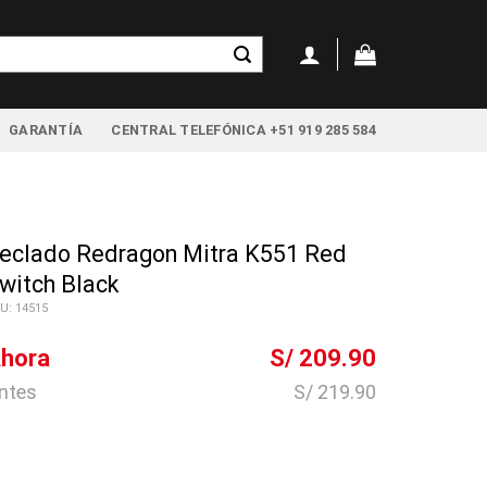
GARANTÍA
CENTRAL TELEFÓNICA +51 919 285 584
eclado Redragon Mitra K551 Red
witch Black
U: 14515
hora
S/ 209.90
ntes
S/ 219.90