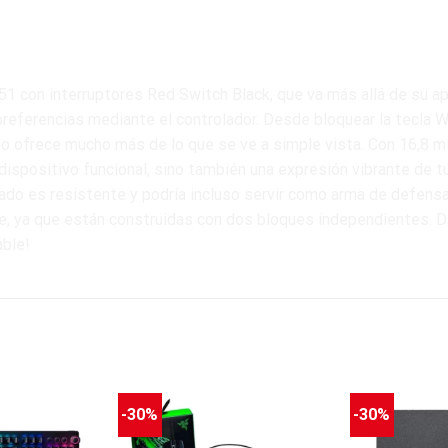
 con interruptores Red Switch Black, que va más allá de su ap
 preferencias mediante el controlador. Desde bloquear la tecla
do ofrece mucho más de lo que se ve a simple vista. Con 16,8 m
 dispositivo funcional, sino también una expresión vibrante de t
do es resistente y podría incluso servir como arma de defensa
ble, ya que están construidas con dos bloques independientes. De
able!
-30%
-30%