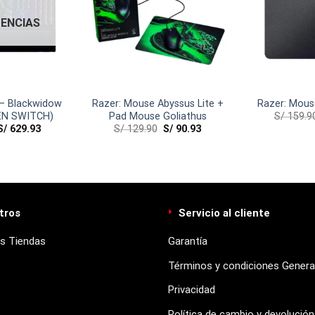
TENCIAS
 – Blackwidow
Razer: Mouse Abyssus Lite +
Razer: Mous
S/
159.9
EN SWITCH)
Pad Mouse Goliathus
S/
629.93
S/
129.90
S/
90.93
tros
Servicio al cliente
s Tiendas
Garantía
Términos y condiciones Genera
Privacidad
Política de cambio y devolución