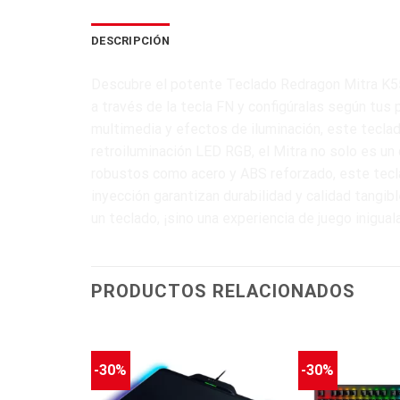
DESCRIPCIÓN
Descubre el potente Teclado Redragon Mitra K551
a través de la tecla FN y configúralas según tus
multimedia y efectos de iluminación, este tecla
retroiluminación LED RGB, el Mitra no solo es un
robustos como acero y ABS reforzado, este tecla
inyección garantizan durabilidad y calidad tangi
un teclado, ¡sino una experiencia de juego inigual
PRODUCTOS RELACIONADOS
-30%
-30%