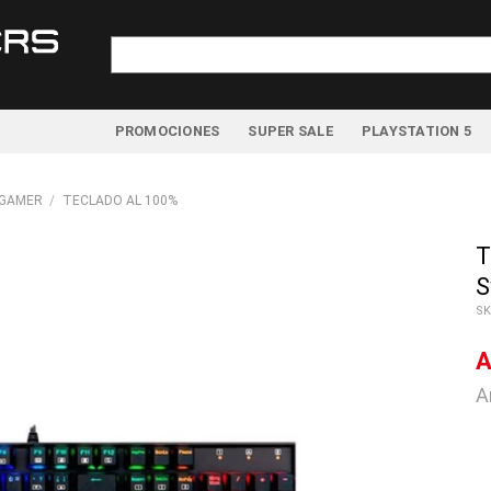
Buscar
por:
PROMOCIONES
SUPER SALE
PLAYSTATION 5
 GAMER
/
TECLADO AL 100%
T
S
SK
A
A