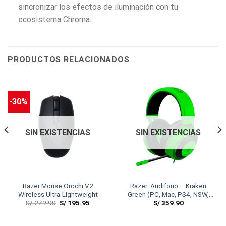
sincronizar los efectos de iluminación con tu
ecosistema Chroma.
PRODUCTOS RELACIONADOS
-30%
SIN EXISTENCIAS
SIN EXISTENCIAS
Razer Mouse Orochi V2
Razer: Audifono – Kraken
Wireless Ultra-Lightweight
Green (PC, Mac, PS4, NSW,
S/
279.90
S/
195.95
S/
359.90
XB1, Mobile)