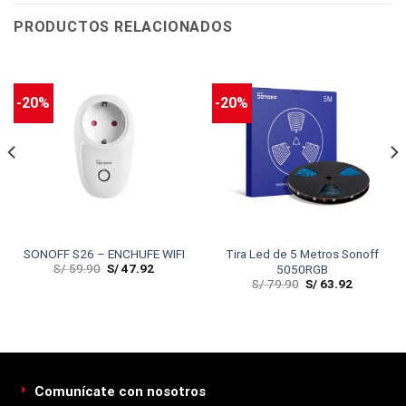
PRODUCTOS RELACIONADOS
-20%
-20%
SONOFF S26 – ENCHUFE WIFI
Tira Led de 5 Metros Sonoff
S/
59.90
S/
47.92
5050RGB
S/
79.90
S/
63.92
Comunícate con nosotros