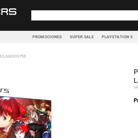
Buscar
por:
PROMOCIONES
SUPER SALE
PLAYSTATION 5
DEOJUEGOS PS5
P
L
SK
P