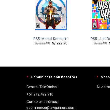
NCIAS
ty Modern
PS5: Mortal Kombat 1
PS5: Just D
S/
299.90
S/
229.90
S/
99.90
II
219.90
Comunícate con nosotros
Noso
Central Telefónica:
Nuestra
+51 912 492 910
Correo electrónico:
ecommerce@lawgamers.com