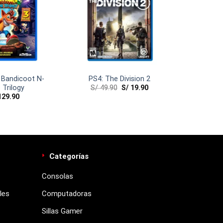
 Bandicoot N-
PS4: The Division 2
S/
49.90
S/
19.90
 Trilogy
29.90
Categorías
Consolas
les
Computadoras
Sillas Gamer