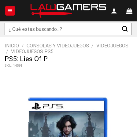
Saltar
al
contenido
Buscar
por:
INICIO
/
CONSOLAS Y VIDEOJUEGOS
/
VIDEOJUEGOS
/
VIDEOJUEGOS PS5
PS5: Lies Of P
SKU: 14591