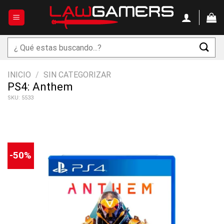
Saltar
al
contenido
Buscar
por:
INICIO
/
SIN CATEGORIZAR
PS4: Anthem
SKU: 5533
-50%