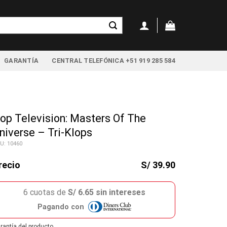
GARANTÍA
CENTRAL TELEFÓNICA +51 919 285 584
op Television: Masters Of The
niverse – Tri-Klops
U: 10460
recio
S/ 39.90
6 cuotas de
S/ 6.65 sin intereses
Pagando con
rantía del producto