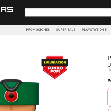
Buscar
por:
PROMOCIONES
SUPER SALE
PLAYSTATION 5
P
U
SK
P
Ga