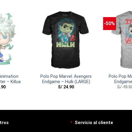
-50%
Animation:
Polo Pop Marvel: Avengers
Polo Pop Ma
er – Killua
Endgame – Hulk (LARGE)
Endgame
.90
S/
24.90
S/
49.9
(L
tros
Servicio al cliente