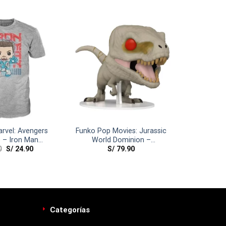
rvel: Avengers
Funko Pop Movies: Jurassic
 – Iron Man
World Dominion –
0
S/
24.90
S/
79.90
ARGE)
Atrociraptor
Categorías