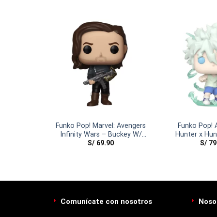
y: Encanto
Funko Pop! Marvel: Avengers
Funko Pop! 
Madrigal
Infinity Wars – Buckey W/
Hunter x Hunt
0
S/
69.90
S/
79
Weapon
Comunícate con nosotros
Noso