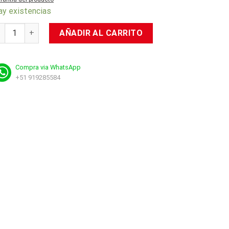
ay existencias
p Television: Masters Of The Universe - Tri-Klops cantidad
AÑADIR AL CARRITO
Compra via WhatsApp
+51 919285584