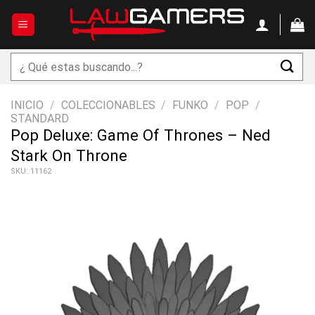
Saltar
al
contenido
Buscar
por:
INICIO
/
COLECCIONABLES
/
FUNKO
/
POP
/
STANDARD
Pop Deluxe: Game Of Thrones – Ned
Stark On Throne
SKU: 11162