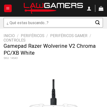
Saltar
al
contenido
Buscar
por:
INICIO
/
PERIFÉRICOS
/
PERIFÉRICOS GAMER
/
CONTROLES
Gamepad Razer Wolverine V2 Chroma
PC/XB White
SKU: 14543