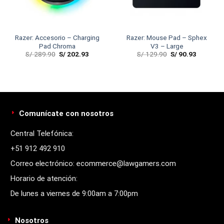
Razer: Accesorio – Charging
Razer: Mouse Pad – Sphex
Pad Chroma
V3 – Large
S/
289.90
S/
202.93
S/
129.90
S/
90.93
Comunícate con nosotros
Central Telefónica:
+51 912 492 910
Correo electrónico: ecommerce@lawgamers.com
Horario de atención:
De lunes a viernes de 9:00am a 7:00pm
Nosotros