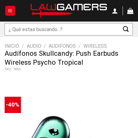
Saltar
al
contenido
Buscar
por:
INICIO
/
AUDIO
/
AUDIFONOS
/
WIRELESS
Audífonos Skullcandy: Push Earbuds
Wireless Psycho Tropical
SKU: 9065
-40%