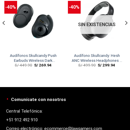
-40%
-40%
SIN EXISTENCIAS
Audífonos Skullcandy Push
Audífono Skullcandy: Hesh
Earbuds Wireless Dark
ANC Wireless Headphones –
S/
449.90
S/
269.94
S/
499.90
S/
299.94
Gray/Black
Black
Comunícate con nosotros
Central Telefónica:
+51 912 492 910
Correo electrónico: ecommerce@lawgamers.com