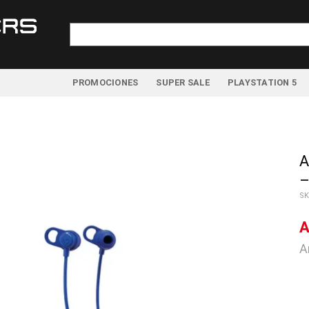
Buscar
por:
PROMOCIONES
SUPER SALE
PLAYSTATION 5
A
–
SK
A
A