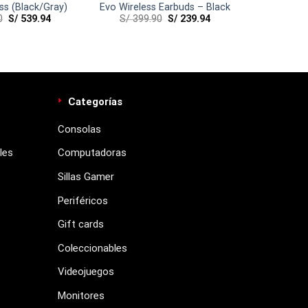
ss (Black/Gray)
Evo Wireless Earbuds – Black
0
S/
539.94
S/
399.90
S/
239.94
Categorías
Consolas
les
Computadoras
Sillas Gamer
Periféricos
Gift cards
Coleccionables
Videojuegos
Monitores