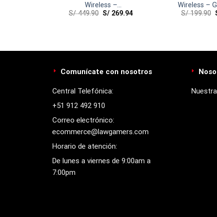
er Ear –
Wireless –
Wireless – 
239.94
S/
449.90
S/
269.94
S/
199.90
Vice/Gray/Crimson
Comunícate con nosotros
Noso
Central Telefónica:
Nuestra
+51 912 492 910
Correo electrónico:
ecommerce@lawgamers.com
Horario de atención:
De lunes a viernes de 9:00am a
7:00pm