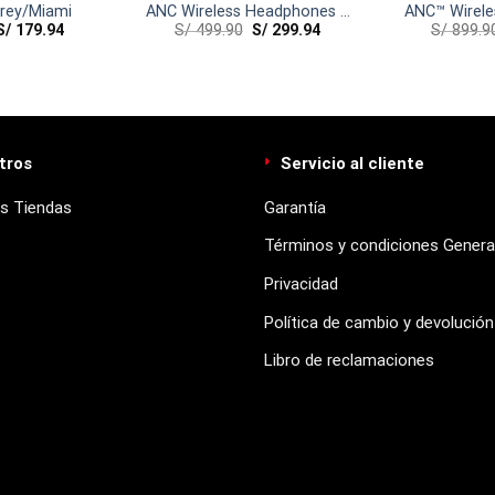
Grey/Miami
ANC Wireless Headphones –
ANC™ Wirele
S/
179.94
S/
499.90
S/
299.94
S/
899.9
Black
tros
Servicio al cliente
s Tiendas
Garantía
Términos y condiciones Genera
Privacidad
Política de cambio y devolución
Libro de reclamaciones