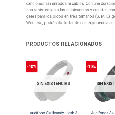
canciones sin enredos ni cables. Con una duraci
son resistentes a las salpicaduras y cuentan con
geles para los oídos en tres tamaños (S, M, L), g
Wireless, podrás disfrutar de una experiencia aud
PRODUCTOS RELACIONADOS
-40%
-10%
NCIAS
SIN EXISTENCIAS
SIN EXIS
andy: Hesh
Audífono Skullcandy: Hesh 3
Audífonos Skul