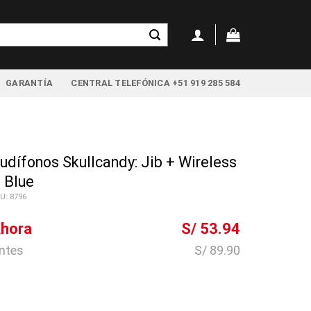
GARANTÍA
CENTRAL TELEFÓNICA +51 919 285 584
udífonos Skullcandy: Jib + Wireless
 Blue
U: 8796
hora
S/ 53.94
ntes
S/ 89.90