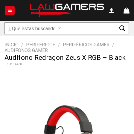
Saltar
al
contenido
Buscar
por:
INICIO
/
PERIFÉRICOS
/
PERIFÉRICOS GAMER
/
AUDIFONOS GAMER
Audífono Redragon Zeus X RGB – Black
SKU: 14438