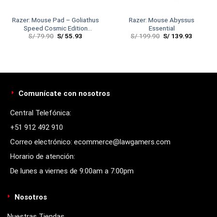
Razer: Mouse Pad – Goliathus
Razer: Mouse Abyssus
Speed Cosmic Edition
Essential
S/
79.90
S/
55.93
S/
199.90
S/
139.93
Medium
Comunícate con nosotros
Central Telefónica:
+51 912 492 910
Correo electrónico: ecommerce@lawgamers.com
Horario de atención:
De lunes a viernes de 9:00am a 7:00pm
Nosotros
Nuestras Tiendas