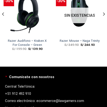
-30%
-30%
SIN EXISTENCIAS
Razer: Audifono – Kraken X
Razer: Mouse – Naga Trinity
S/
349.90
S/
244.93
For Console – Green
S/
199.90
S/
139.90
Comunícate con nosotros
Central Telefónica:
+51 912 492 910
Correo electrónico: ecommerce@lawgamers.com