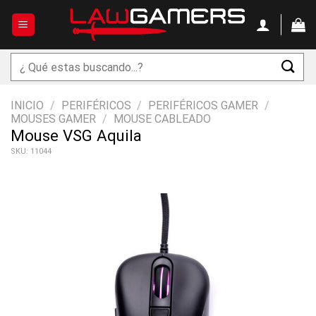
Saltar
al
contenido
Buscar
por:
INICIO
/
PERIFÉRICOS
/
PERIFÉRICOS GAMER
/
MOUSES GAMER
/
MOUSE CABLEADO
Mouse VSG Aquila
SKU: 11044