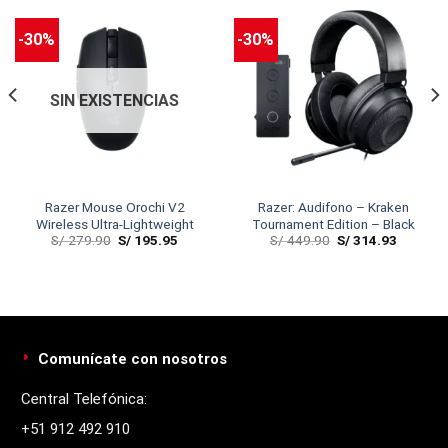
-30%
-30%
SIN EXISTENCIAS
Razer Mouse Orochi V2
Razer: Audifono – Kraken
Wireless Ultra-Lightweight
Tournament Edition – Black
S/
279.90
S/
195.95
S/
449.90
S/
314.93
Comunícate con nosotros
Central Telefónica:
+51 912 492 910