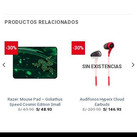
PRODUCTOS RELACIONADOS
-30%
-30%
SIN EXISTENCIAS
Razer: Mouse Pad – Goliathus
Audífonos Hyperx Cloud
Speed Cosmic Edition Small
Earbuds
S/
69.90
S/
48.93
S/
209.90
S/
146.93