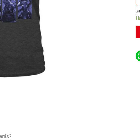
Ga
H
tarás?