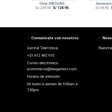
Genji (MEDIUM)
Assassins
34.95
S/
249.90
S/
124.95
S/
69.90
Comunícate con nosotros
Noso
Central Telefónica:
Nuestra
+51 912 492 910
Correo electrónico:
ecommerce@lawgamers.com
Horario de atención:
De lunes a viernes de 9:00am a
7:00pm