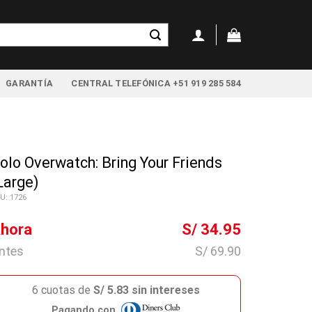
GARANTÍA
CENTRAL TELEFÓNICA +51 919 285 584
olo Overwatch: Bring Your Friends
Large)
U: 1726
hora
S/ 34.95
ntes
S/ 69.90
6 cuotas de
S/ 5.83 sin intereses
Pagando con