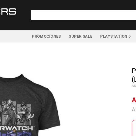
Buscar
por:
PROMOCIONES
SUPER SALE
PLAYSTATION 5
P
(
SK
A
A