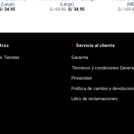
 (Large)
(Large)
(ME
S/
34.95
S/
69.90
S/
34.95
S/
169.
tros
Servicio al cliente
s Tiendas
Garantía
Términos y condiciones Genera
Privacidad
Política de cambio y devolución
Libro de reclamaciones