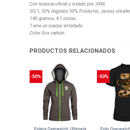
Con licencia oficial y creado por JINX.
30/1, 50% Algodón 50% Poliéster, Jersey ultrafin
140 gramos, 4.1 onzas.
Tiene un cuerpo entallado.
Color Gris carbón
PRODUCTOS RELACIONADOS
-50%
-50%
Full Logo
Polera Overwatch: Ultimate
Polo Overwatch