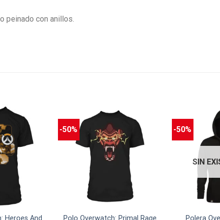
o peinado con anillos.
-50%
-50%
SIN EX
: Heroes And
Polo Overwatch: Primal Rage
Polera Ov