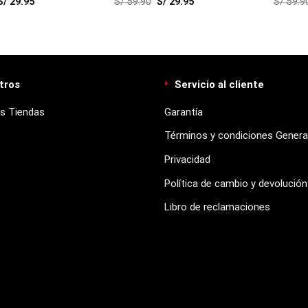
S/
29.95
S/
59.90
S/
29.95
S/
59.9
um)
tros
Servicio al cliente
s Tiendas
Garantía
Términos y condiciones Genera
Privacidad
Política de cambio y devolución
Libro de reclamaciones