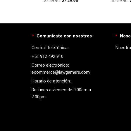
29.95
S/
59.90
S/
29.95
S/
59.90
(Medi
Comunícate con nosotros
Noso
Central Telefónica:
Nuestra
+51 912 492 910
Correo electrónico:
ecommerce@lawgamers.com
Horario de atención:
De lunes a viernes de 9:00am a
7:00pm