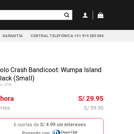
GARANTÍA
CENTRAL TELEFÓNICA +51 919 285 584
olo Crash Bandicoot: Wumpa Island
lack (Small)
U: 2799
hora
S/ 29.95
ntes
S/ 59.90
6 cuotas de
S/ 4.99 sin intereses
Pagando con