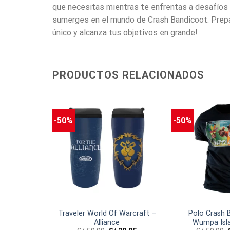
que necesitas mientras te enfrentas a desafíos
sumerges en el mundo de Crash Bandicoot. Prepara
único y alcanza tus objetivos en grande!
PRODUCTOS RELACIONADOS
-50%
-50%
NCIAS
oot: Circle
Traveler World Of Warcraft –
Polo Crash 
(Small)
Alliance
Wumpa Isla