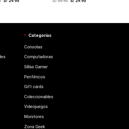
0
S/
29.95
S/
59.90
S/
29.95
Categorías
Consolas
les
Computadoras
Sillas Gamer
Periféricos
Gift cards
Coleccionables
Videojuegos
Monitores
Zona Geek