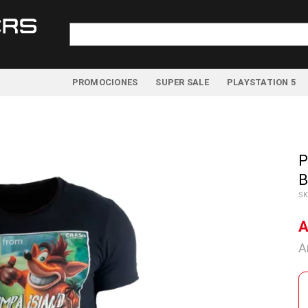
Buscar
por:
PROMOCIONES
SUPER SALE
PLAYSTATION 5
P
B
SK
A
A