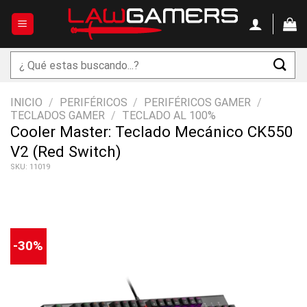
Saltar
al
contenido
Buscar
por:
INICIO
/
PERIFÉRICOS
/
PERIFÉRICOS GAMER
/
TECLADOS GAMER
/
TECLADO AL 100%
Cooler Master: Teclado Mecánico CK550
V2 (Red Switch)
SKU: 11019
-30%