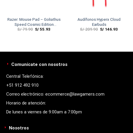
Razer: Mouse Pad – Goliathus
Audífonos Hyperx Cloud
Speed Cosmic Edition
Earbuds
S/
79.90
S/
55.93
S/
209.90
S/
146.93
Medium
Comunícate con nosotros
Central Telefónica:
+51 912 492 910
Correo electrónico: ecommerce@lawgamers.com
Horario de atención:
De lunes a viernes de 9:00am a 7:00pm
Nosotros