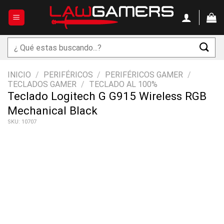
Saltar
al
contenido
Buscar
por:
INICIO
/
PERIFÉRICOS
/
PERIFÉRICOS GAMER
/
TECLADOS GAMER
/
TECLADO AL 100%
Teclado Logitech G G915 Wireless RGB
Mechanical Black
SKU: 10707