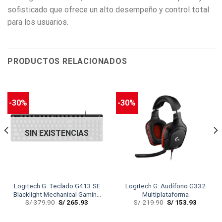
sofisticado que ofrece un alto desempeño y control total
para los usuarios.
PRODUCTOS RELACIONADOS
-30%
-30%
SIN EXISTENCIAS
Logitech G: Teclado G413 SE
Logitech G: Audífono G332
Blacklight Mechanical Gaming
Multiplataforma
S/
379.90
S/
265.93
S/
219.90
S/
153.93
Black