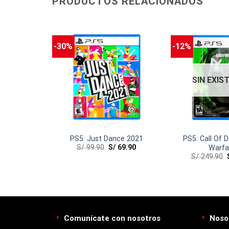
PRODUCTOS RELACIONADOS
-30%
-12%
SIN EXIS
dicoot N-
PS5: Just Dance 2021
PS5: Call Of 
S/
99.90
S/
69.90
ogy
Warfar
0
S/
249.90
Comunícate con nosotros
Noso