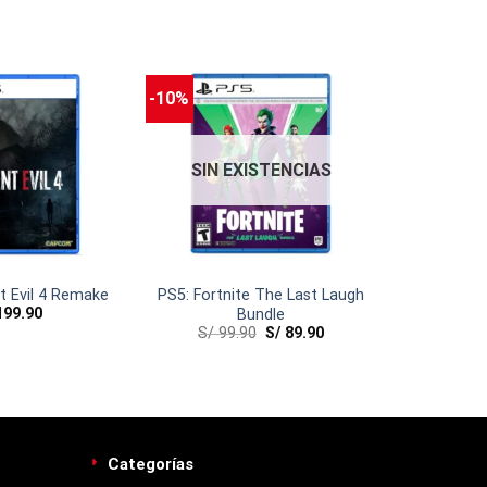
-10%
SIN EXISTENCIAS
t Evil 4 Remake
PS5: Fortnite The Last Laugh
99.90
Bundle
S/
99.90
S/
89.90
Categorías