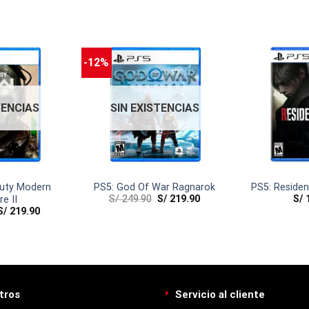
-12%
TENCIAS
SIN EXISTENCIAS
Duty Modern
PS5: God Of War Ragnarok
PS5: Residen
S/
249.90
S/
219.90
S/
1
e II
S/
219.90
tros
Servicio al cliente