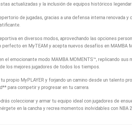
stas actualizadas y la inclusión de equipos históricos legendar
epertorio de jugadas, gracias a una defensa interna renovada y
tificante.
d deportiva en diversos modos, aprovechando las opciones pers
ipo perfecto en MyTEAM y acepta nuevos desafíos en MAMB
 en el emocionante modo MAMBA MOMENTS™, replicando sus movi
de los mejores jugadores de todos los tiempos.
 tu propio MyPLAYER y forjando un camino desde un talento pr
** para competir y progresar en tu carrera.
s coleccionar y armar tu equipo ideal con jugadores de ensue
umérgete en la cancha y recrea momentos inolvidables con NBA 